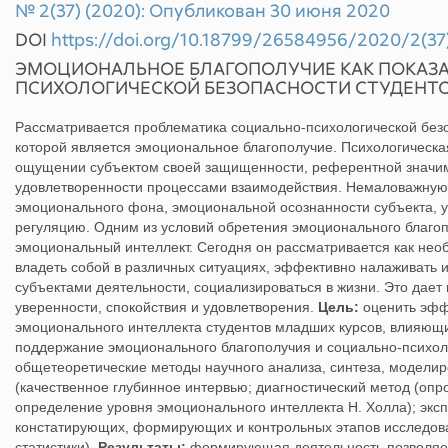
№ 2(37) (2020): Опубликован 30 июня 2020
DOI
https://doi.org/10.18799/26584956/2020/2(37
ЭМОЦИОНАЛЬНОЕ БЛАГОПОЛУЧИЕ КАК ПОКАЗА
ПСИХОЛОГИЧЕСКОЙ БЕЗОПАСНОСТИ СТУДЕНТ
Рассматривается проблематика социально-психологической без
которой является эмоциональное благополучие. Психологическа
ощущении субъектом своей защищенности, референтной значим
удовлетворенности процессами взаимодействия. Немаловажную 
эмоционального фона, эмоциональной осознанности субъекта, у
регуляцию. Одним из условий обретения эмоционального благоп
эмоциональный интеллект. Сегодня он рассматривается как не
владеть собой в различных ситуациях, эффективно налаживать 
субъектами деятельности, социализироваться в жизни. Это дает
уверенности, спокойствия и удовлетворения.
Цель:
оценить эфф
эмоционального интеллекта студентов младших курсов, влияющ
поддержание эмоционального благополучия и социально-психол
общетеоретические методы научного анализа, синтеза, моделир
(качественное глубинное интервью; диагностический метод (опр
определение уровня эмоционального интеллекта Н. Холла); эк
констатирующих, формирующих и контрольных этапов исследов
статистики).
Результаты:
формирующая деятельность позволяет