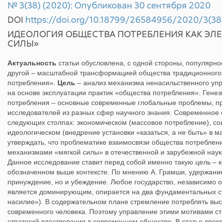
№ 3(38) (2020): Опубликован 30 сентября 2020
DOI
https://doi.org/10.18799/26584956/2020/3(38
ИДЕОЛОГИЯ ОБЩЕСТВА ПОТРЕБЛЕНИЯ КАК ЭЛЕ
СИЛЫ»
Актуальность
статьи обусловлена, с одной стороны, популярно
другой – масштабной трансформацией общества традиционного 
потребления».
Цель
– анализ механизма ненасильственного упра
на основе эксплуатации практик «общества потребления». Гене
потребления – основные современные глобальные проблемы, 
исследователей из разных сфер научного знания. Современное 
следующих столпах: экономическом (массовое потребление), со
идеологическом (внедрение установки «казаться, а не быть» в м
утверждать, что проблематике взаимосвязи общества потреблен
механизмами «мягкой силы» в отечественной и зарубежной наук
Данное исследование ставит перед собой именно такую цель – к
обозначенном выше контексте. По мнению А. Грамши, удержание
принуждение, но и убеждение. Любое государство, независимо от
является доминирующим, опирается на два фундаментальных сто
насилие»). В содержательном плане стремление потреблять вы
современного человека. Поэтому управление этими мотивами с
стратегий властвования в современном обществе. В статье впе