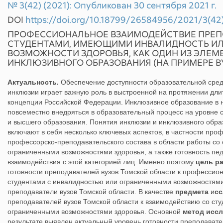
№ 3(42) (2021): Опубликован 30 сентября 2021 г.
DOI
https://doi.org/10.18799/26584956/2021/3(42
ПРОФЕССИОНАЛЬНОЕ ВЗАИМОДЕЙСТВИЕ ПРЕП
СТУДЕНТАМИ, ИМЕЮЩИМИ ИНВАЛИДНОСТЬ ИЛ
ВОЗМОЖНОСТИ ЗДОРОВЬЯ, КАК ОДИН ИЗ ЭЛЕМ
ИНКЛЮЗИВНОГО ОБРАЗОВАНИЯ (НА ПРИМЕРЕ В
Актуальность.
Обеспечение доступности образовательной среды
инклюзии играет важную роль в выстроенной на протяжении дли
концепции Российской Федерации. Инклюзивное образование в 
повсеместно внедряться в образовательный процесс на уровне 
и высшего образования. Понятия инклюзии и инклюзивного обр
включают в себя несколько ключевых аспектов, в частности пр
профессорско-преподавательского состава в области работы со
ограниченными возможностями здоровья, а также готовность пе
взаимодействия с этой категорией лиц. Именно поэтому
цель р
готовности преподавателей вузов Томской области к профессио
студентами с инвалидностью или ограниченными возможностями
преподаватели вузов Томской области. В качестве
предмета
и
сс
преподавателей вузов Томской области к взаимодействию со ст
ограниченными возможностями здоровья. Основной
метод исс
результате выявлен актуальный уровень готовности преподавате