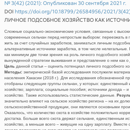
№ 3(42) (2021): Опубликован 30 сентября 2021 г.
DOI
https://doi.org/10.18799/26584956/2021/3(42
ЛИЧНОЕ ПОДСОБНОЕ ХОЗЯЙСТВО КАК ИСТОЧН
Сложные социально-экономические условия, связанные с высоки
современных сельчан перед непростым выбором: переезжать в г
жить за счет случайных заработков, заниматься личным подсобн
альтернативные источники заработка, в том числе нелегальные.
как минимум две точки зрения на роль личного подсобного хозяй
вынужденной стратегии выживания и представление о нем как о
Цель
данной статьи – оценить потенциал личного подсобного хоз
Методы:
эмпирической базой исследования послужили материал
населения Хакасии (2018 г.). Для исследования обозначенной 
отобраны следующие группы сельчан, у которых: единственный 
хозяйство; зарплата; социальные пособия; источники дохода ­– и
хозяйство. Также использовались статистические данные.
Резул
значительно влияют на сельское хозяйство региона – на их долю
сельскохозяйственной продукции, они являются основными про
Оказалось, что количество скота в хозяйстве положительно кор
достатка. Больше всего скота держат сельчане, единственным и
хозяйство, а меньше всего – живущие на одну зарплату. Вместе 