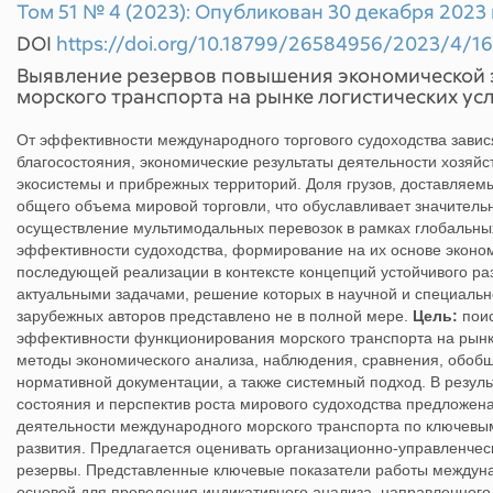
Том 51 № 4 (2023): Опубликован 30 декабря 2023 г
DOI
https://doi.org/10.18799/26584956/2023/4/1
Выявление резервов повышения экономической 
морского транспорта на рынке логистических ус
От эффективности международного торгового судоходства завис
благосостояния, экономические результаты деятельности хозяйс
экосистемы и прибрежных территорий. Доля грузов, доставляем
общего объема мировой торговли, что обуславливает значительн
осуществление мультимодальных перевозок в рамках глобальных
эффективности судоходства, формирование на их основе эконом
последующей реализации в контексте концепций устойчивого ра
актуальными задачами, решение которых в научной и специальн
зарубежных авторов представлено не в полной мере.
Цель:
поис
эффективности функционирования морского транспорта на рынке
методы экономического анализа, наблюдения, сравнения, обобщ
нормативной документации, а также системный подход. В резул
состояния и перспектив роста мирового судоходства предложен
деятельности международного морского транспорта по ключевы
развития. Предлагается оценивать организационно-управленческ
резервы. Представленные ключевые показатели работы междуна
основой для проведения индикативного анализа, направленног