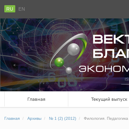
RU
EN
IS
Главная
Текущий выпуск
Главная
Архивы
№ 1 (2) (2012)
Филология. Педагогика