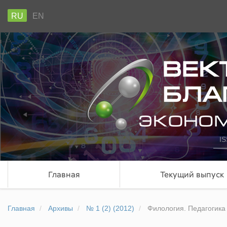
RU
EN
IS
Главная
Текущий выпуск
Главная
Архивы
№ 1 (2) (2012)
Филология. Педагогика