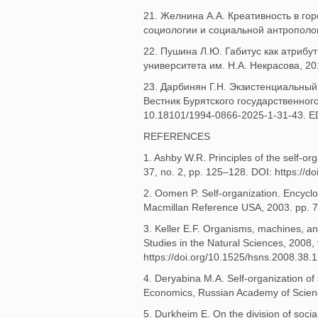
21. Желнина А.А. Креативность в го
социологии и социальной антропологи
22. Пушина Л.Ю. Габитус как атрибу
университета им. Н.А. Некрасова, 20
23. Дарбинян Г.Н. Экзистенциальны
Вестник Бурятского государственного
10.18101/1994-0866-2025-1-31-43. 
REFERENCES
1. Ashby W.R. Principles of the self-o
37, no. 2, pp. 125–128. DOI: https://
2. Oomen P. Self-organization. Encycl
Macmillan Reference USA, 2003. pp. 
3. Keller E.F. Organisms, machines, and
Studies in the Natural Sciences, 2008, 
https://doi.org/10.1525/hsns.2008.38.1
4. Deryabina M.A. Self-organization of
Economics, Russian Academy of Science
5. Durkheim E. On the division of soci