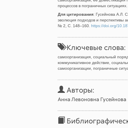
самоорганизации, ее доместикация 
процессов в пограничных ситуациях.
Для
цитирования
: Гусейнова А.Л. 
эволюция подходов и перспективы а
№ 2, С. 148–160.
https://doi.org/10.
Ключевые слова:
самоорганизация, социальный порядо
коммуникативное действие, социаль
самоорганизации, пограничные ситу
Авторы:
Анна Левоновна Гусейнова
Библиографическ