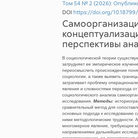
Том 54 № 2 (2026): Опублик
DOI
https://doi.org/10.187
Самоорганизаци
концептуализаци
перспективы ан
В социологической теории существу
затрудняет ее эмпирическое изучен
переосмыслить происхождение поня
социологии, а также выявить границ
затрагивает проблему операционали
явления и сложностями перехода от
социологического анализа самоорга
исследования.
Методы
:
историогра
сравнительный метод для сопоставл
основных подхода к исследованию с
ними методологические трудности. А
многомерное явление, требующее ко
направлениями дальнейших исследо