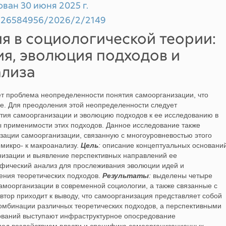
ован 30 июня 2025 г.
99/26584956/2026/2/2149
я в социологической теории:
я, эволюция подходов и
ализа
ет проблема неопределенности понятия самоорганизации, что
ие. Для преодоления этой неопределенности следует
тия самоорганизации и эволюцию подходов к ее исследованию в
ы применимости этих подходов. Данное исследование также
зации самоорганизации, связанную с многоуровневостью этого
 микро- к макроанализу.
Цель
:
описание концептуальных основани
низации и выявление перспективных направлений ее
фический анализ для прослеживания эволюции идей и
ения теоретических подходов.
Результаты
:
выделены четыре
амоорганизации в современной социологии, а также связанные с
втор приходит к выводу, что самоорганизация представляет собой
мбинации различных теоретических подходов, а перспективными
ваний выступают инфраструктурное опосредование