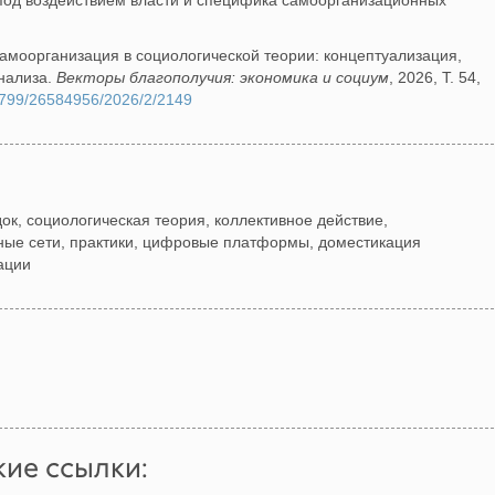
под воздействием власти и специфика самоорганизационных
Самоорганизация в социологической теории: концептуализация,
нализа.
Векторы благополучия: экономика и социум
, 2026, Т. 54,
18799/26584956/2026/2/2149
к, социологическая теория, коллективное действие,
ные сети, практики, цифровые платформы, доместикация
ации
ие ссылки: