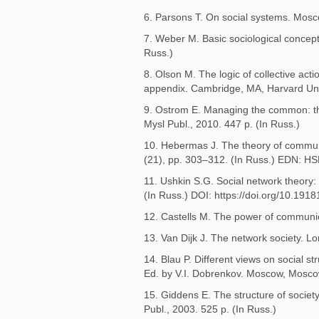
6. Parsons T. On social systems. Mosc
7. Weber M. Basic sociological concep
Russ.)
8. Olson M. The logic of collective act
appendix. Cambridge, MA, Harvard Univ
9. Ostrom E. Managing the common: the e
Mysl Publ., 2010. 447 p. (In Russ.)
10. Hebermas J. The theory of communic
(21), pp. 303–312. (In Russ.) EDN: H
11. Ushkin S.G. Social network theory: 
(In Russ.) DOI: https://doi.org/10.19
12. Castells M. The power of communi
13. Van Dijk J. The network society. L
14. Blau P. Different views on social 
Ed. by V.I. Dobrenkov. Moscow, Moscow
15. Giddens E. The structure of societ
Publ., 2003. 525 p. (In Russ.)