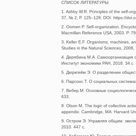
СПИСОК ЛИТЕРАТУРЫ
1. Ashby W.R. Principles of the self-o
37, № 2, P. 125–128. DOI: https://do
2. Oomen P. Self-organization. Encycl
Macmillan Reference USA, 2003. P. 7
3. Keller E.F. Organisms, machines, and
Studies in the Natural Sciences, 2008,
4. Дерябина М.А. Самоорганизация с
Институт экономики РАН, 2018. 34 с.
5. Дюркгейм Э. О разделении обществ
6. Парсонс Т. О социальных системах
7. Вебер М. Основные социологическ
633.
8. Olson M. The logic of collective act
appendix. Cambridge, MA: Harvard Univ
9. Остром Э. Управляя общим: эвол
2010. 447 с.