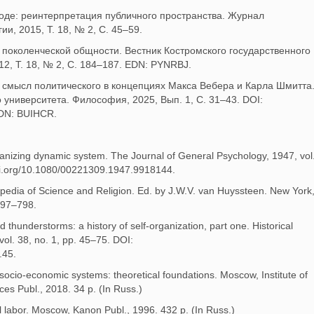
роде: реинтерпретация публичного пространства. Журнал
и, 2015, Т. 18, № 2, С. 45–59.
т поколенческой общности. Вестник Костромского государственного
12, Т. 18, № 2, С. 184–187. EDN: PYNRBJ.
й смысл политического в концепциях Макса Вебера и Карла Шмитта
 университета. Философия, 2025, Вып. 1, С. 31–43. DOI:
EDN: BUIHCR.
rganizing dynamic system. The Journal of General Psychology, 1947, vol
doi.org/10.1080/00221309.1947.9918144.
opedia of Science and Religion. Ed. by J.W.V. van Huyssteen. New York
797–798.
 thunderstorms: a history of self-organization, part one. Historical
vol. 38, no. 1, pp. 45–75. DOI:
.45.
 socio-economic systems: theoretical foundations. Moscow, Institute of
s Publ., 2018. 34 p. (In Russ.)
al labor. Moscow, Kanon Publ., 1996. 432 p. (In Russ.)