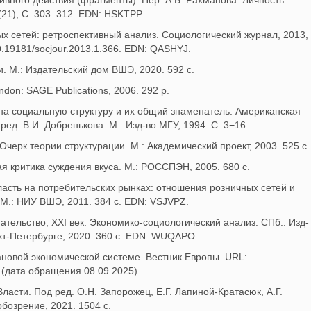
вного действия (фрагменты). Пер. А.Б. Рахманова. Личность.
 (21), С. 303–312. EDN: HSKTPP.
ых сетей: ретроспективный анализ. Социологический журнал, 2013,
/10.19181/socjour.2013.1.366. EDN: QASHYJ.
. М.: Издательский дом ВШЭ, 2020. 592 с.
ondon: SAGE Publications, 2006. 292 p.
 на социальную структуру и их общий знаменатель. Американская
ред. В.И. Добренькова. М.: Изд-во МГУ, 1994. С. 3−16.
Очерк теории структурации. М.: Академический проект, 2003. 525 с.
ая критика суждения вкуса. М.: РОССПЭН, 2005. 680 с.
ласть на потребительских рынках: отношения розничных сетей и
М.: НИУ ВШЭ, 2011. 384 с. EDN: VSJVPZ.
ательство, XXI век. Экономико-социологический анализ. СПб.: Изд-
кт-Петербурге, 2020. 360 с. EDN: WUQAPO.
лановой экономической системе. Вестник Европы. URL:
907 (дата обращения 08.09.2025).
Власти. Под ред. О.Н. Запорожец, Е.Г. Лапиной-Кратасюк, А.Г.
бозрение, 2021. 1504 с.