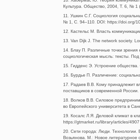
10. Хабермас Ю. Теория коммуникати
Культура. Общество, 2004, T. 6, № 1
11. Ушкин С.Г. Социология социальн
№ 1, C. 94–110. DOI: https://doi.org
12. Кастельс М. Власть коммуникации
13. Van Dijk J. The network society. L
14. Блау П. Различные точки зрения
социологическая мысль: тексты. Под 
15. Гидденс Э. Устроение общества. 
16. Бурдье П. Различение: социальн
17. Радаев В.В. Кому принадлежит в
поставщиков в современной России. 
18. Волков В.В. Силовое предприним
во Европейского университета в Сан
19. Косалс Л.Я. Деловой климат в к
https://gtmarket.ru/library/articles/4
20. Сети города: Люди. Технологии. 
Возьянова. М.: Новое литературное о