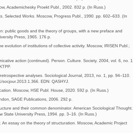
ow, Academichesky Proekt Publ., 2002. 832 p. (In Russ.)
ts. Selected Works. Moscow, Progress Publ., 1990. pp. 602–633. (In
ion: public goods and the theory of groups, with a new preface and
ersity Press, 1965. 176 p.
volution of institutions of collective activity. Moscow, IRISEN Publ.;
ative action (continued). Person. Culture. Society. 2004, vol. 6, no. 1
SKTPP.
retrospective analyses. Sociological Journal, 2013, no. 1, pp. 94–110.
181/socjour.2013.1.366. EDN: QASHYJ.
cation. Moscow, HSE Publ. House, 2020. 592 p. (In Russ.)
ondon, SAGE Publications, 2006. 292 p.
structure and their common denominator. American Sociological Thought.
 State University Press, 1994. pp. 3–16. (In Russ.)
y. An essay on the theory of structuration. Moscow, Academic Project