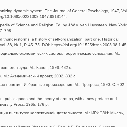
rganizing dynamic system. The Journal of General Psychology, 1947, Vol
i.org/10.1080/00221309.1947.9918144.
opedia of Science and Religion. Ed. by J.W.V. van Huyssteen. New York
97–798.
 thunderstorms: a history of self-organization, part one. Historical
 Vol. 38, № 1, P. 45–75. DOI: https://doi.org/10.1525/hsns.2008.38.1.45
оциально-экономических систем: теоретические основания. М.:
енного труда. М.: Канон, 1996. 432 с.
. М.: Академический проект, 2002. 832 с.
ие понятия. Избранные произведения. М.: Прогресс, 1990. С. 602–
ion: public goods and the theory of groups, with a new preface and
ersity Press, 1965. 176 p.
юция институтов коллективной деятельности. М.: ИРИСЭН: Мысль,