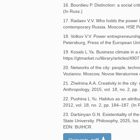
16. Bourdieu P. Distinction: a social 
(In Russ.)
17. Radaev V.V. Who holds the power i
contemporary Russia. Moscow, HSE Pub
18. Volkov V.V. Power entrepreneurship
Petersburg, Press of the European Uni
19. Kosals L.Ya. Business climate in a 
https://gtmarket.ru/library/articles/4
20. Networks of the city: people, techn
Vozianov. Moscow, Novoe literaturnoe 
21. Zhelnina A.A. Creativity in the city
Anthropology, 2015, vol. 18, no. 2, pp.
22. Pushina L.Yu. Habitus as an attribu
2012, vol. 18, no. 2, pp. 184–187. (I
23. Darbinyan G.N. Existentiality of the
State University. Philosophy, 2025, Is
EDN: BUIHCR.