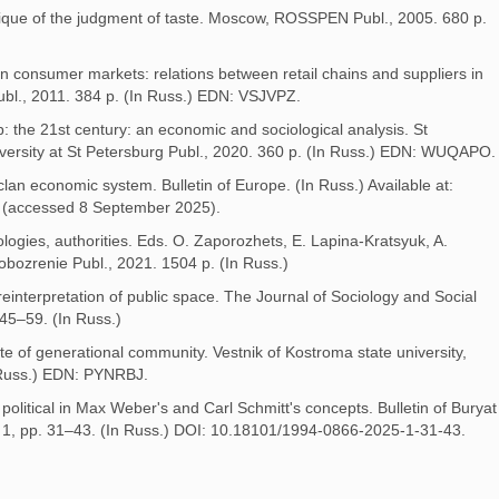
critique of the judgment of taste. Moscow, ROSSPEN Publ., 2005. 680 p.
n consumer markets: relations between retail chains and suppliers in
l., 2011. 384 p. (In Russ.) EDN: VSJVPZ.
: the 21st century: an economic and sociological analysis. St
versity at St Petersburg Publ., 2020. 360 p. (In Russ.) EDN: WUQAPO.
clan economic system. Bulletin of Europe. (In Russ.) Available at:
907 (accessed 8 September 2025).
ologies, authorities. Eds. O. Zaporozhets, E. Lapina-Kratsyuk, A.
obozrenie Publ., 2021. 1504 p. (In Russ.)
: reinterpretation of public space. The Journal of Sociology and Social
 45–59. (In Russ.)
te of generational community. Vestnik of Kostroma state university,
n Russ.) EDN: PYNRBJ.
 political in Max Weber's and Carl Schmitt's concepts. Bulletin of Buryat
s. 1, pp. 31–43. (In Russ.) DOI: 10.18101/1994-0866-2025-1-31-43.