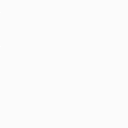
.
:
.