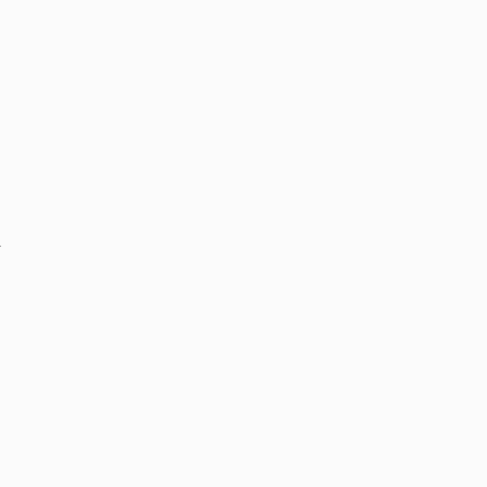
.
.
,