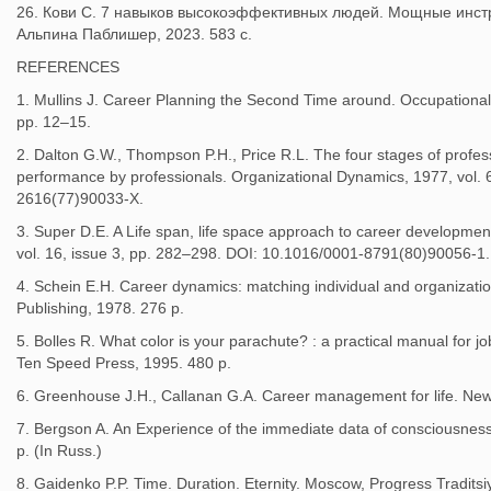
26. Кови С. 7 навыков высокоэффективных людей. Мощные инстр
Альпина Паблишер, 2023. 583 с.
REFERENCES
1. Mullins J. Career Planning the Second Time around. Occupational 
pp. 12–15.
2. Dalton G.W., Thompson P.H., Price R.L. The four stages of profes
performance by professionals. Organizational Dynamics, 1977, vol. 
2616(77)90033-X.
3. Super D.E. A Life span, life space approach to career development
vol. 16, issue 3, pp. 282–298. DOI: 10.1016/0001-8791(80)90056-1.
4. Schein E.H. Career dynamics: matching individual and organizat
Publishing, 1978. 276 p.
5. Bolles R. What color is your parachute? : a practical manual for 
Ten Speed Press, 1995. 480 p.
6. Greenhouse J.H., Callanan G.A. Career management for life. New 
7. Bergson A. An Experience of the immediate data of consciousnes
p. (In Russ.)
8. Gaidenko P.P. Time. Duration. Eternity. Moscow, Progress Traditsi