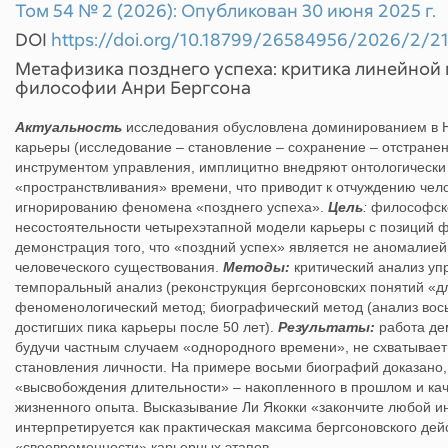
Том 54 № 2 (2026): Опубликован 30 июня 2025 г.
DOI
https://doi.org/10.18799/26584956/2026/2/2
Метафизика позднего успеха: критика линейной
философии Анри Бергсона
Актуальность
исследования обусловлена доминированием в
карьеры (исследование – становление – сохранение – отстране
инструментом управления, имплицитно внедряют онтологическ
«пространствливания» времени, что приводит к отчуждению чело
игнорированию феномена «позднего успеха».
Цель
:
философско
несостоятельности четырехэтапной модели карьеры с позиций 
демонстрация того, что «поздний успех» является не аномалие
человеческого существования.
Методы:
критический анализ уп
темпоральный анализ (реконструкция бергсоновских понятий «д
феноменологический метод; биографический метод (анализ вос
достигших пика карьеры после 50 лет).
Результаты:
работа дем
будучи частным случаем «однородного времени», не схватывае
становления личности. На примере восьми биографий доказано, 
«высвобождения длительности» – накопленного в прошлом и ка
жизненного опыта. Высказывание Ли Якокки «закончите любой ин
интерпретируется как практическая максима бергсоновского де
«своевременности» карьерных этапов.