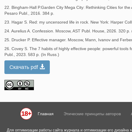
22. Bingham-Hall P.Garden City Mega City: Rethinking Cities for th
Pesaro Publ., 2016. 384 p.
23. Hagar S. Red: my uncensored life in rock. New York: Harper Coll
24. Aurelius A. Confession. Moscow, AST Publ. House, 2026. 320 p. 
25. Drucker P. Effective manager. Moscow, Mann, Ivanov and Ferber 
26. Covey S. The 7 habits of highly effective people: powerful tools
Publ., 2023. 583 p. (In Russ.)
Скачать pdf
18+
Главная
Этические принципы авторов
Для оптимизации работы сайта журнала и оптимизации его дизайна 