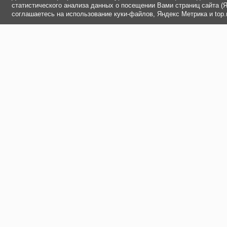
статистического анализа данных о посещении Вами страниц сайта (Ян
соглашаетесь на использование куки-файлов, Яндекс Метрика и top.m