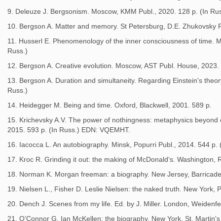
9. Deleuze J. Bergsonism. Moscow, KMM Publ., 2020. 128 p. (In Rus
10. Bergson A. Matter and memory. St Petersburg, D.E. Zhukovsky P
11. Husserl E. Phenomenology of the inner consciousness of time. M
Russ.)
12. Bergson A. Creative evolution. Moscow, AST Publ. House, 2023. 
13. Bergson A. Duration and simultaneity. Regarding Einstein's theor
Russ.)
14. Heidegger M. Being and time. Oxford, Blackwell, 2001. 589 p.
15. Krichevsky A.V. The power of nothingness: metaphysics beyond o
2015. 593 p. (In Russ.) EDN: VQEMHT.
16. Iacocca L. An autobiography. Minsk, Popurri Publ., 2014. 544 p. 
17. Kroc R. Grinding it out: the making of McDonald‘s. Washington, 
18. Norman K. Morgan freeman: a biography. New Jersey, Barricade
19. Nielsen L., Fisher D. Leslie Nielsen: the naked truth. New York,
20. Dench J. Scenes from my life. Ed. by J. Miller. London, Weidenfe
21. O’Connor G. Ian McKellen: the biography. New York, St. Martin's