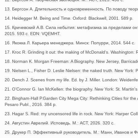
13. Бергсон А. Длительность и одновременность. По поводу теор
14. Heidegger M. Being and Time. Oxford: Blackwell, 2001. 589 p.
15. Кричевский А.В. Сила небытия: метафизика за пределами он
2015. 593 с. EDN: VQEMHT.
16. Якокка Л. Карьера менеджера. Минск: Попурри, 2014. 544 с.
17. Kroc R. Grinding it out: the making of McDonald‘s. Washington: 
18. Norman K. Morgan Freeman: A Biography. New Jersey, Barricad
19. Nielsen L., Fisher D. Leslie Nielsen: the naked truth. New York:
20. Dench J. Scenes from my life. Ed. by J. Miller. London: Weidenfe
21. O’Connor G. Ian McKellen: the biography. New York: St. Martin's
22. Bingham-Hall P.Garden City Mega City: Rethinking Cities for th
Pesaro Publ., 2016. 384 p.
23. Hagar S. Red: my uncensored life in rock. New York: Harper Coll
24. Августин Аврелий. Исповедь. М.: АСТ, 2026. 320 с.
25. Друкер П. Эффективный руководитель. М.: Манн, Иванов и Фе