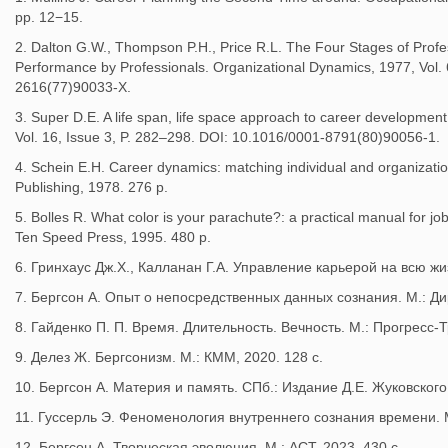
pp. 12−15.
2. Dalton G.W., Thompson P.H., Price R.L. The Four Stages of Prof
Performance by Professionals. Organizational Dynamics, 1977, Vol.
2616(77)90033-X.
3. Super D.E. A life span, life space approach to career development
Vol. 16, Issue 3, P. 282–298. DOI: 10.1016/0001-8791(80)90056-1.
4. Schein E.H. Career dynamics: matching individual and organizat
Publishing, 1978. 276 p.
5. Bolles R. What color is your parachute?: a practical manual for j
Ten Speed Press, 1995. 480 p.
6. Гринхаус Дж.Х., Калланан Г.А. Управление карьерой на всю жи
7. Бергсон А. Опыт о непосредственных данных сознания. М.: Ди
8. Гайденко П. П. Время. Длительность. Вечность. М.: Прогресс-Т
9. Делез Ж. Бергсонизм. М.: КММ, 2020. 128 с.
10. Бергсон А. Материя и память. СПб.: Издание Д.Е. Жуковского,
11. Гуссерль Э. Феноменология внутреннего сознания времени. М.
12. Бергсон А. Творческая эволюция. М.: АСТ, 2023. 430 с.