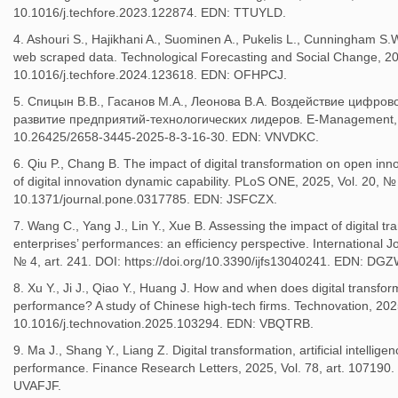
10.1016/j.techfore.2023.122874. EDN: TTUYLD.
4. Ashouri S., Hajikhani A., Suominen A., Pukelis L., Cunningham S.W
web scraped data. Technological Forecasting and Social Change, 202
10.1016/j.techfore.2024.123618. EDN: OFHPCJ.
5. Спицын В.В., Гасанов М.А., Леонова В.А. Воздействие цифро
развитие предприятий-технологических лидеров. E-Management, 2
10.26425/2658-3445-2025-8-3-16-30. EDN: VNVDKC.
6. Qiu P., Chang B. The impact of digital transformation on open inn
of digital innovation dynamic capability. PLoS ONE, 2025, Vol. 20, №
10.1371/journal.pone.0317785. EDN: JSFCZX.
7. Wang C., Yang J., Lin Y., Xue B. Assessing the impact of digital 
enterprises’ performances: an efficiency perspective. International Jo
№ 4, art. 241. DOI: https://doi.org/10.3390/ijfs13040241. EDN: DG
8. Xu Y., Ji J., Qiao Y., Huang J. How and when does digital transfo
performance? A study of Chinese high-tech firms. Technovation, 2025
10.1016/j.technovation.2025.103294. EDN: VBQTRB.
9. Ma J., Shang Y., Liang Z. Digital transformation, artificial intellig
performance. Finance Research Letters, 2025, Vol. 78, art. 107190.
UVAFJF.