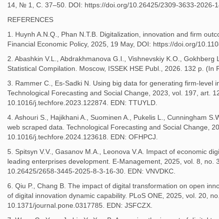
14, № 1, С. 37–50. DOI: https://doi.org/10.26425/2309-3633-2026
REFERENCES
1. Huynh A.N.Q., Phan N.T.B. Digitalization, innovation and firm out
Financial Economic Policy, 2025, 19 May, DOI: https://doi.org/10.11
2. Abashkin V.L., Abdrakhmanova G.I., Vishnevskiy K.O., Gokhberg L
Statistical Compilation. Moscow, ISSEK HSE Publ., 2026. 132 p. (In 
3. Rammer C., Es-Sadki N. Using big data for generating firm-level inn
Technological Forecasting and Social Change, 2023, vol. 197, art. 
10.1016/j.techfore.2023.122874. EDN: TTUYLD.
4. Ashouri S., Hajikhani A., Suominen A., Pukelis L., Cunningham S.W
web scraped data. Technological Forecasting and Social Change, 202
10.1016/j.techfore.2024.123618. EDN: OFHPCJ.
5. Spitsyn V.V., Gasanov M.A., Leonova V.A. Impact of economic digit
leading enterprises development. E-Management, 2025, vol. 8, no. 3
10.26425/2658-3445-2025-8-3-16-30. EDN: VNVDKC.
6. Qiu P., Chang B. The impact of digital transformation on open inn
of digital innovation dynamic capability. PLoS ONE, 2025, vol. 20, no
10.1371/journal.pone.0317785. EDN: JSFCZX.