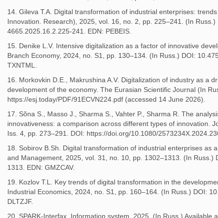
14. Gileva T.A. Digital transformation of industrial enterprises: tren
Innovation. Research), 2025, vol. 16, no. 2, pp. 225–241. (In Russ.)
4665.2025.16.2.225-241. EDN: PEBEIS.
15. Denike L.V. Intensive digitalization as a factor of innovative de
Branch Economy, 2024, no. S1, pp. 130–134. (In Russ.) DOI: 10.4
TXNTML.
16. Morkovkin D.E., Makrushina A.V. Digitalization of industry as a dr
development of the economy. The Eurasian Scientific Journal (In Russ
https://esj.today/PDF/91ECVN224.pdf (accessed 14 June 2026).
17. Sõna S., Masso J., Sharma S., Vahter P., Sharma R. The analysi
innovativeness: a comparison across different types of innovation. Jo
Iss. 4, pp. 273–291. DOI: https://doi.org/10.1080/2573234X.2024.2
18. Sobirov B.Sh. Digital transformation of industrial enterprises as 
and Management, 2025, vol. 31, no. 10, pp. 1302–1313. (In Russ.
1313. EDN: GMZCAV.
19. Kozlov T.L. Key trends of digital transformation in the developmen
Industrial Economics, 2024, no. S1, pp. 160–164. (In Russ.) DOI:
DLTZJF.
20. SPARK-Interfax. Information system. 2025. (In Russ.) Available at