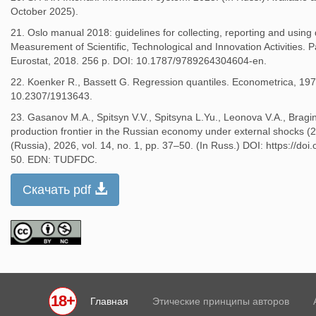
October 2025).
21. Oslo manual 2018: guidelines for collecting, reporting and using
Measurement of Scientific, Technological and Innovation Activities.
Eurostat, 2018. 256 p. DOI: 10.1787/9789264304604-en.
22. Koenker R., Bassett G. Regression quantiles. Econometrica, 1978
10.2307/1913643.
23. Gasanov M.A., Spitsyn V.V., Spitsyna L.Yu., Leonova V.A., Bragi
production frontier in the Russian economy under external shocks
(Russia), 2026, vol. 14, no. 1, pp. 37–50. (In Russ.) DOI: https://
50. EDN: TUDFDC.
Скачать pdf
18+
Главная
Этические принципы авторов