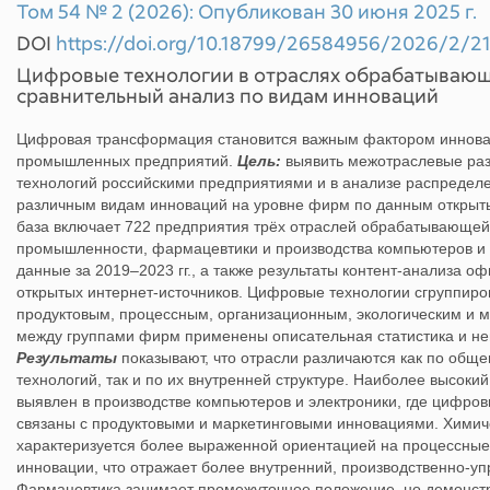
Том 54 № 2 (2026): Опубликован 30 июня 2025 г.
DOI
https://doi.org/10.18799/26584956/2026/2/2
Цифровые технологии в отраслях обрабатываю
сравнительный анализ по видам инноваций
Цифровая трансформация становится важным фактором инновац
промышленных предприятий.
Цель:
выявить межотраслевые ра
технологий российскими предприятиями и в анализе распредел
различным видам инноваций на уровне фирм по данным открыты
база включает 722 предприятия трёх отраслей обрабатывающе
промышленности, фармацевтики и производства компьютеров и 
данные за 2019–2023 гг., а также результаты контент-анализа о
открытых интернет-источников. Цифровые технологии сгруппиро
продуктовым, процессным, организационным, экологическим и м
между группами фирм применены описательная статистика и не
Результаты
показывают, что отрасли различаются как по общ
технологий, так и по их внутренней структуре. Наиболее высок
выявлен в производстве компьютеров и электроники, где цифро
связаны с продуктовыми и маркетинговыми инновациями. Хими
характеризуется более выраженной ориентацией на процессные
инновации, что отражает более внутренний, производственно-у
Фармацевтика занимает промежуточное положение, но демонстр