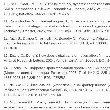
10. Jie H., Gooi L.M., Lou Y. Digital maturity, dynamic capabilities 
SMEs. International Review of Economics & Finance, 2025, Vol. 99, 
10.1016/j.iref.2025.103971. EDN: LMOYXI.
11. Rubio-Andrés M., Linuesa-Langreo J., Gutiérrez-Broncano S., Sast
transformation strategy: how it affects firm innovation and organizati
Technology Transfer, 2025, Vol. 50, P. 1893–1918. DOI: 10.1007/
12. Njah S., Danjou C., Armellini F., Beaudry C., Mosconi E. A digita
manufacturing sector. Digital Engineering, 2026, Vol. 9, art. 10008
TUORUH.
13. Zhang C., Deng Y. How does digital transformation affect firm te
Finance Research Letters, 2024, Vol. 69, part A, art. 106069. DOI:
14. Гилева Т.А. Цифровая трансформация промышленных предпр
(Модернизация. Инновации. Развитие), 2025, Т. 16, № 2, С. 225–24
4665.2025.16.2.225-241. EDN: PEBEIS.
15. Денике Л.В. Интенсивная цифровизация как фактор инновац
Региональная и отраслевая экономика, 2024, № S1, С. 130–134. 
1916.2024.59.62.018. EDN: TXNTML.
16. Морковкин Д.Е., Макрушина А.В. Цифровизация промышленн
технологического развития экономики. Вестник Евразийской наук