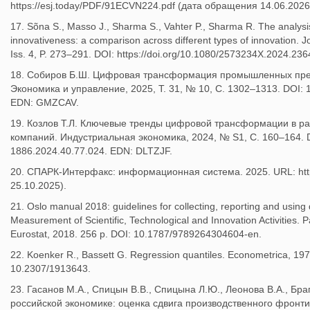
https://esj.today/PDF/91ECVN224.pdf (дата обращения 14.06.2026
17. Sõna S., Masso J., Sharma S., Vahter P., Sharma R. The analysi
innovativeness: a comparison across different types of innovation. Jo
Iss. 4, P. 273–291. DOI: https://doi.org/10.1080/2573234X.2024.23
18. Собиров Б.Ш. Цифровая трансформация промышленных пред
Экономика и управление, 2025, Т. 31, № 10, С. 1302–1313. DOI:
EDN: GMZCAV.
19. Козлов Т.Л. Ключевые тренды цифровой трансформации в р
компаний. Индустриальная экономика, 2024, № S1, С. 160–164. 
1886.2024.40.77.024. EDN: DLTZJF.
20. СПАРК-Интерфакс: информационная система. 2025. URL: https
25.10.2025).
21. Oslo manual 2018: guidelines for collecting, reporting and using
Measurement of Scientific, Technological and Innovation Activities.
Eurostat, 2018. 256 p. DOI: 10.1787/9789264304604-en.
22. Koenker R., Bassett G. Regression quantiles. Econometrica, 197
10.2307/1913643.
23. Гасанов М.А., Спицын В.В., Спицына Л.Ю., Леонова В.А., Бра
российской экономике: оценка сдвига производственного фронтир