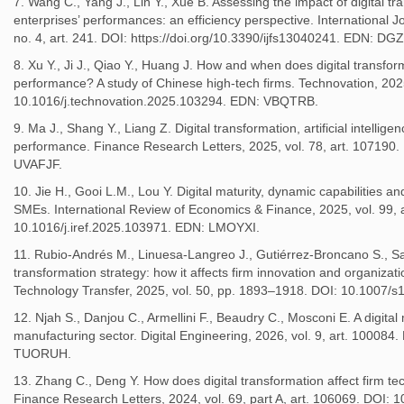
7. Wang C., Yang J., Lin Y., Xue B. Assessing the impact of digital 
enterprises’ performances: an efficiency perspective. International Jo
no. 4, art. 241. DOI: https://doi.org/10.3390/ijfs13040241. EDN: DG
8. Xu Y., Ji J., Qiao Y., Huang J. How and when does digital transfo
performance? A study of Chinese high-tech firms. Technovation, 2025
10.1016/j.technovation.2025.103294. EDN: VBQTRB.
9. Ma J., Shang Y., Liang Z. Digital transformation, artificial intellig
performance. Finance Research Letters, 2025, vol. 78, art. 107190.
UVAFJF.
10. Jie H., Gooi L.M., Lou Y. Digital maturity, dynamic capabilities 
SMEs. International Review of Economics & Finance, 2025, vol. 99, 
10.1016/j.iref.2025.103971. EDN: LMOYXI.
11. Rubio-Andrés M., Linuesa-Langreo J., Gutiérrez-Broncano S., Sast
transformation strategy: how it affects firm innovation and organizati
Technology Transfer, 2025, vol. 50, pp. 1893–1918. DOI: 10.1007
12. Njah S., Danjou C., Armellini F., Beaudry C., Mosconi E. A digita
manufacturing sector. Digital Engineering, 2026, vol. 9, art. 10008
TUORUH.
13. Zhang C., Deng Y. How does digital transformation affect firm te
Finance Research Letters, 2024, vol. 69, part A, art. 106069. DOI: