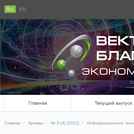
RU
EN
IS
Главная
Текущий выпуск
Главная
Архивы
№ 3 (4) (2012)
Информационные техно