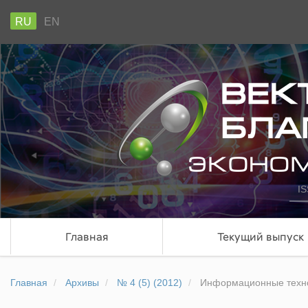
RU
EN
IS
Главная
Текущий выпуск
Главная
Архивы
№ 4 (5) (2012)
Информационные техно