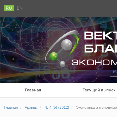
RU
EN
IS
Главная
Текущий выпуск
Главная
Архивы
№ 4 (5) (2012)
Экономика и менеджме