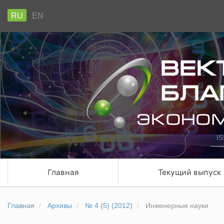
RU
EN
IS
Главная
Текущий выпуск
Главная
Архивы
№ 4 (5) (2012)
Инженерные науки