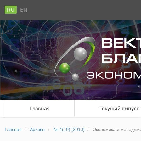
RU
EN
IS
Главная
Текущий выпуск
Главная
Архивы
№ 4(10) (2013)
Экономика и менеджм