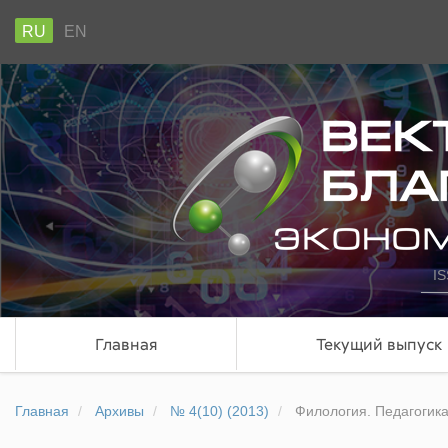
RU
EN
IS
Главная
Текущий выпуск
Главная
Архивы
№ 4(10) (2013)
Филология. Педагогик