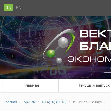
RU
EN
IS
Главная
Текущий выпуск
Главная
Архивы
№ 4(10) (2013)
Инженерные науки