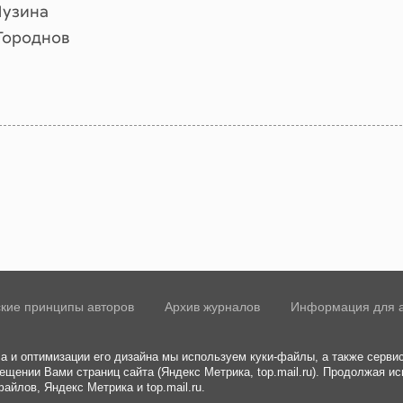
Лузина
Городнов
кие принципы авторов
Архив журналов
Информация для 
а и оптимизации его дизайна мы используем куки-файлы, а также сервис
ещении Вами страниц сайта (Яндекс Метрика, top.mail.ru). Продолжая ис
айлов, Яндекс Метрика и top.mail.ru.