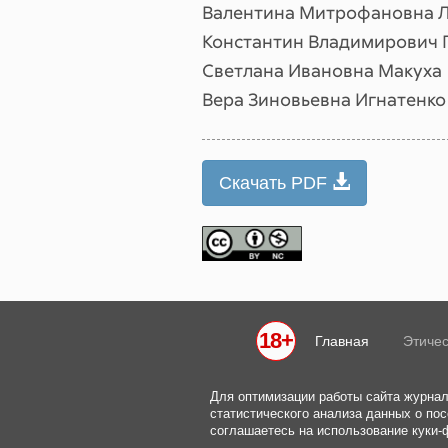
Валентина Митрофановна 
Константин Владимирович 
Светлана Ивановна Макуха
Вера Зиновьевна Игнатенко
Скачать PDF
18+
Главная
Этичес
Для оптимизации работы сайта журнал
статистического анализа данных о пос
соглашаетесь на использование куки-ф