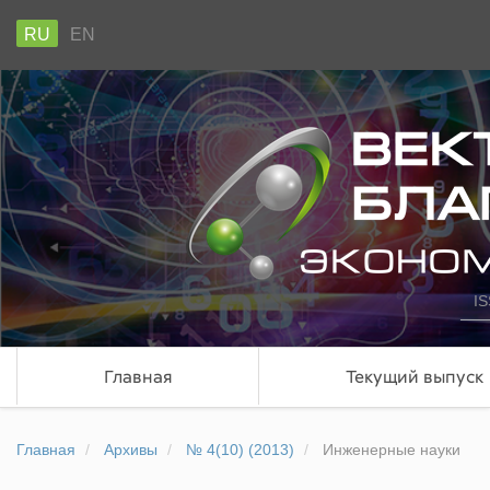
RU
EN
IS
Главная
Текущий выпуск
Главная
Архивы
№ 4(10) (2013)
Инженерные науки