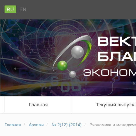
RU
EN
IS
Главная
Текущий выпуск
Главная
Архивы
№ 2(12) (2014)
Экономика и менеджм