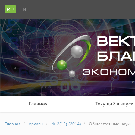
RU
EN
IS
Главная
Текущий выпуск
Главная
Архивы
№ 2(12) (2014)
Общественные науки