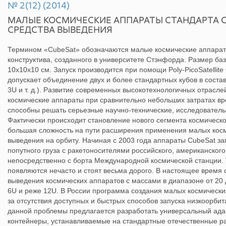
№ 2(12) (2014)
МАЛЫЕ КОСМИЧЕСКИЕ АППАРАТЫ СТАНДАРТА C
СРЕДСТВА ВЫВЕДЕНИЯ
Термином «CubeSat» обозначаются малые космические аппарат
конструктива, созданного в университете Стэнфорда. Размер ба
10x10x10 см. Запуск производится при помощи Poly-PicoSatellite 
допускает объединение двух и более стандартных кубов в состав
3U и т. д.). Развитие современных высокотехнологичных отрасл
космические аппараты при сравнительно небольших затратах вр
способны решать серьезные научно-технические, исследовател
Фактически происходит становление нового сегмента космическо
большая сложность на пути расширения применения малых косм
выведения на орбиту. Начиная с 2003 года аппараты CubeSat за
попутного груза с ракетоносителями российского, американского
непосредственно с борта Международной космической станции. 
появляются нечасто и стоят весьма дорого. В настоящее время 
выведения космических аппаратов с массами в диапазоне от 20 д
6U и реже 12U. В России программа создания малых космических
за отсутствия доступных и быстрых способов запуска низкоорби
данной проблемы предлагается разработать универсальный ада
контейнеры, устанавливаемые на стандартные отечественные ра