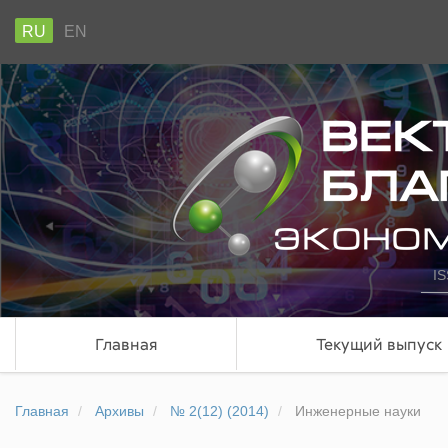
RU
EN
IS
Главная
Текущий выпуск
Главная
Архивы
№ 2(12) (2014)
Инженерные науки