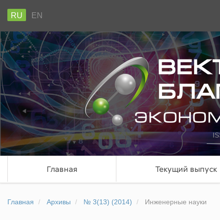
RU
EN
IS
Главная
Текущий выпуск
Главная
Архивы
№ 3(13) (2014)
Инженерные науки