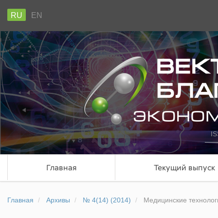
RU
EN
IS
Главная
Текущий выпуск
Главная
Архивы
№ 4(14) (2014)
Медицинские технолог