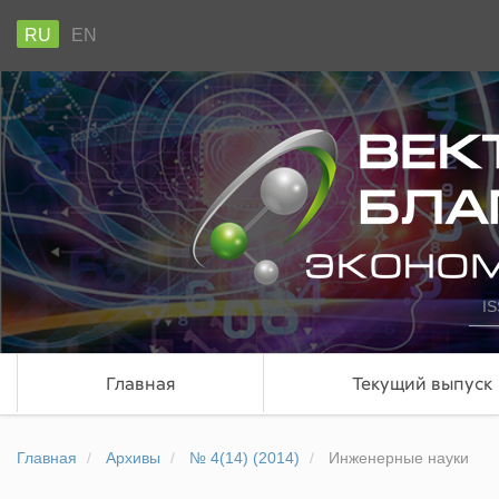
RU
EN
IS
Главная
Текущий выпуск
Главная
Архивы
№ 4(14) (2014)
Инженерные науки