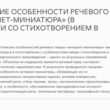
ИЕ ОСОБЕННОСТИ РЕЧЕВОГО
НЕТ-МИНИАТЮРА» (В
И СО СТИХОТВОРЕНИЕМ В
тических особенностей речевого жанра «интернет-миниатюра» ка
искурса в сопоставлении с особенностями жанра «стихотворение в
 виртуального жанроведения – одного из актуальных направлений
. Объектом исследования является речевой жанр «интернет-
тические характеристики. В результате проведенного жанрово-
особенности интернет-миниатюры, сближающие ее со
эмоционально-экспрессивная окраска; речевая компрессия;
ческий ритм, отбор лексики, тропы, синтаксические параллелизмы
ы), и особенности, обусловленные принадлежностью интернет-
стереотипизация речи, генетивные метафоры, телеграфный стиль)