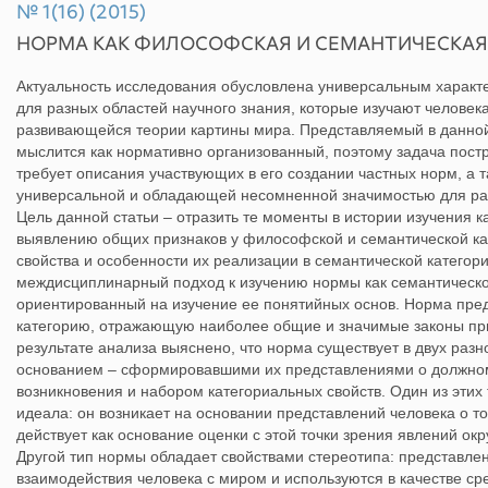
№ 1(16) (2015)
НОРМА КАК ФИЛОСОФСКАЯ И СЕМАНТИЧЕСКАЯ
Актуальность исследования обусловлена универсальным характ
для разных областей научного знания, которые изучают человека
развивающейся теории картины мира. Представляемый в данной
мыслится как нормативно организованный, поэтому задача пост
требует описания участвующих в его создании частных норм, а 
универсальной и обладающей несомненной значимостью для раз
Цель данной статьи – отразить те моменты в истории изучения 
выявлению общих признаков у философской и семантической кат
свойства и особенности их реализации в семантической категор
междисциплинарный подход к изучению нормы как семантическо
ориентированный на изучение ее понятийных основ. Норма пре
категорию, отражающую наиболее общие и значимые законы пр
результате анализа выяснено, что норма существует в двух ра
основанием – сформировавшими их представлениями о должно
возникновения и набором категориальных свойств. Один из этих
идеала: он возникает на основании представлений человека о том
действует как основание оценки с этой точки зрения явлений ок
Другой тип нормы обладает свойствами стереотипа: представле
взаимодействия человека с миром и используются в качестве сре