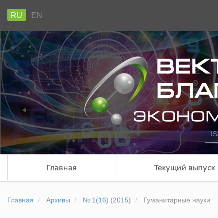
RU
EN
IS
Главная
Текущий выпуск
Главная
Архивы
№ 1(16) (2015)
Гуманитарные науки