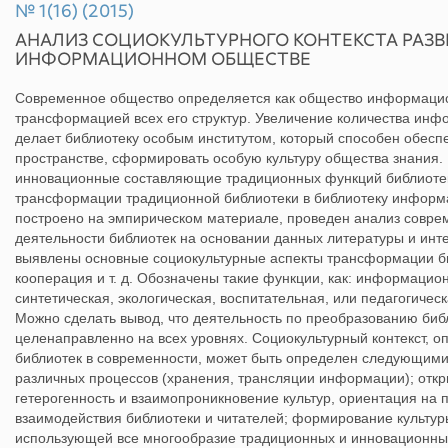
№ 1(16) (2015)
АНАЛИЗ СОЦИОКУЛЬТУРНОГО КОНТЕКСТА РАЗВ
ИНФОРМАЦИОННОМ ОБЩЕСТВЕ
Современное общество определяется как общество информацио
трансформацией всех его структур. Увеличение количества инфо
делает библиотеку особым институтом, который способен обес
пространстве, сформировать особую культуру общества знания.
инновационные составляющие традиционных функций библиотек
трансформации традиционной библиотеки в библиотеку информ
построено на эмпирическом материале, проведен анализ совре
деятельности библиотек на основании данных литературы и инт
выявлены основные социокультурные аспекты трансформации би
кооперация и т. д. Обозначены такие функции, как: информаци
синтетическая, экологическая, воспитательная, или педагогическ
Можно сделать вывод, что деятельность по преобразованию биб
целенаправленно на всех уровнях. Социокультурный контекст, 
библиотек в современности, может быть определен следующим
различных процессов (хранения, трансляции информации); откр
гетерогенность и взаимопроникновение культур, ориентация на
взаимодействия библиотеки и читателей; формирование культур
использующей все многообразие традиционных и инновационных