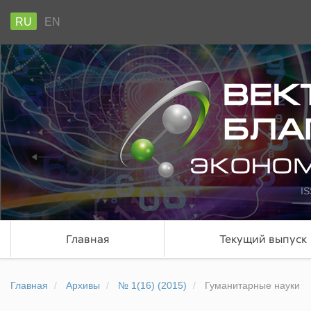
RU
EN
IS
Главная
Текущий выпуск
Главная
Архивы
№ 1(16) (2015)
Гуманитарные науки