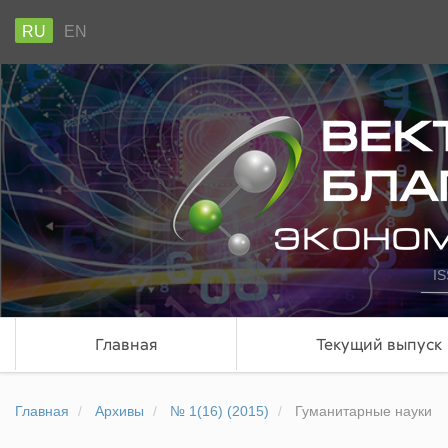
RU
EN
IS
Главная
Текущий выпуск
Главная
Архивы
№ 1(16) (2015)
Гуманитарные науки