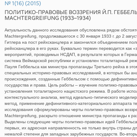
№ 1(16) (2015)
ПОЛИТИКО-ПРАВОВЫЕ ВОЗЗРЕНИЯ Й.П. ГЕББЕЛ
MACHTERGREIFUNG (1933–1934)
Актуальность данного исследования обусловлена рядом обстоят
Machtergreifung, продолжавшегося с 30 января 1933 г. до 2 авгус
Гитлера на пост рейхсканцлера и закончился объединением по
рейхсканцлера в его руках. Буквально термин переводится как «
мероприятий, проводимых НСДАП, в результате которых в Герм
система Веймарской республики и установлен тоталитарный ре
Пауля Геббельса как министра пропаганды Третьего рейха в этом
специальных историко-правовых исследований, в которых бы ан
происхождения, созданные Геббельсом с помощью дефинитивно
государства и права. Цель работы – изучение политико-правовых
установления тоталитарного нацистского режима. В работе исп
контекстуального анализа, метод идеально-типического модели
метод, применение дефинитивного-категориального аппарата тео
исследования сформулированы черты политико-правовых воззре
Machtergreifung, раскрыто отношение министра пропаганды к р
Выделены следующие черты политико-правовых идей Геббельса
первых, их адресная направленность не только внутрь страны дл
немалой степени для западных зарубежных государств. Во-втор