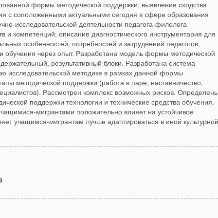
ированной формы методической поддержки; выявление сходства
ия с соположенными актуальными сегодня в сфере образования
учно-исследовательской деятельности педагога-филолога
в и компетенций; описание диагностического инструментария для
льных особенностей, потребностей и затруднений педагогов;
и обучения через опыт. Разработана модель формы методической
держательный, результативный блоки. Разработана система
ию исследовательской методике в рамках данной формы
апы методической поддержки (работа в паре, наставничество,
ециалистов). Рассмотрен комплекс возможных рисков. Определен
ческой поддержки технологии и технические средства обучения.
с учащимися-мигрантами положительно влияет на устойчивое
оляет учащимся-мигрантам лучше адаптироваться в иной культурно
а