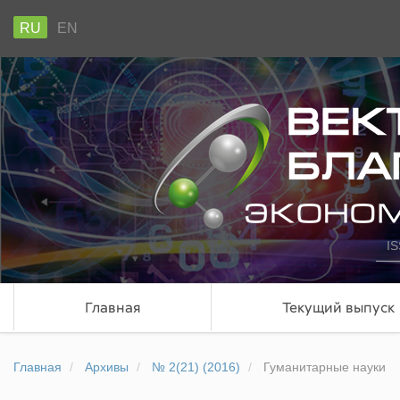
RU
EN
IS
Главная
Текущий выпуск
Главная
Архивы
№ 2(21) (2016)
Гуманитарные науки