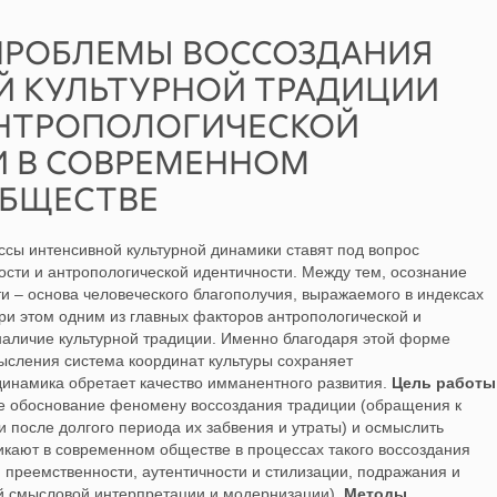
ПРОБЛЕМЫ ВОССОЗДАНИЯ
 КУЛЬТУРНОЙ ТРАДИЦИИ
АНТРОПОЛОГИЧЕСКОЙ
 В СОВРЕМЕННОМ
БЩЕСТВЕ
сы интенсивной культурной динамики ставят под вопрос
ости и антропологической идентичности. Между тем, осознание
и – основа человеческого благополучия, выражаемого в индексах
ри этом одним из главных факторов антропологической и
наличие культурной традиции. Именно благодаря этой форме
ысления система координат культуры сохраняет
динамика обретает качество имманентного развития.
Цель работы
е обоснование феномену воссоздания традиции (обращения к
после долгого периода их забвения и утраты) и осмыслить
икают в современном обществе в процессах такого воссоздания
 преемственности, аутентичности и стилизации, подражания и
ой смысловой интерпретации и модернизации).
Методы