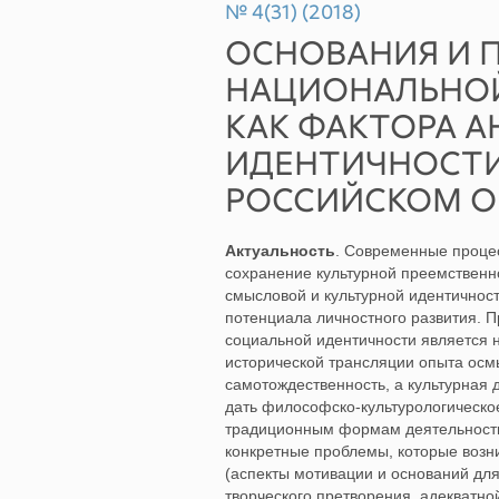
№ 4(31) (2018)
ОСНОВАНИЯ И 
НАЦИОНАЛЬНОЙ
КАК ФАКТОРА 
ИДЕНТИЧНОСТИ
РОССИЙСКОМ О
Актуальность
. Современные процес
сохранение культурной преемственн
смысловой и культурной идентичност
потенциала личностного развития. П
социальной идентичности является 
исторической трансляции опыта осм
самотождественность, а культурная 
дать философско-культурологическо
традиционным формам деятельности 
конкретные проблемы, которые возн
(аспекты мотивации и оснований для
творческого претворения, адекватн