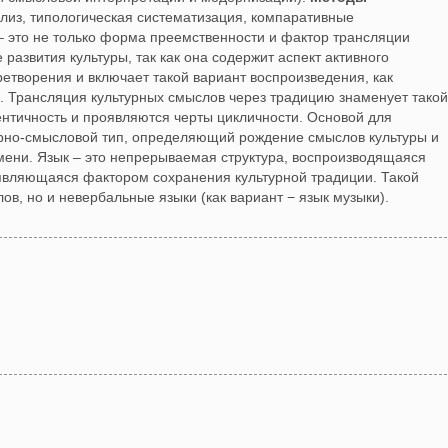
ализ, типологическая систематизация, компаративные
 – это не только форма преемственности и фактор трансляции
 развития культуры, так как она содержит аспект активного
етворения и включает такой вариант воспроизведения, как
. Трансляция культурных смыслов через традицию знаменует такой
ентичность и проявляются черты цикличности. Основой для
урно-смысловой тип, определяющий рождение смыслов культуры и
мени. Язык – это непрерываемая структура, воспроизводящаяся
являющаяся фактором сохранения культурной традиции. Такой
ов, но и невербальные языки (как вариант − язык музыки).