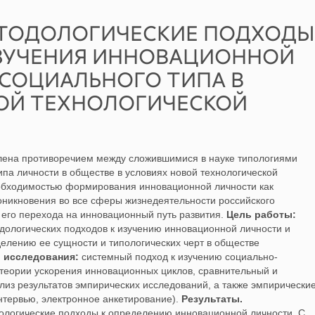
ТОДОЛОГИЧЕСКИЕ ПОДХОДЫ
ЗУЧЕНИЯ ИННОВАЦИОННОЙ
 СОЦИАЛЬНОГО ТИПА В
ОЙ ТЕХНОЛОГИЧЕСКОЙ
лена противоречием между сложившимися в науке типологиями
ипа личности в обществе в условиях новой технологической
еобходимостью формирования инновационной личности как
роникновения во все сферы жизнедеятельности российского
 его перехода на инновационный путь развития.
Цель работы:
дологических подходов к изучению инновационной личности и
елению ее сущности и типологических черт в обществе
 исследования:
системный подход к изучению социально-
 теории ускорения инновационных циклов, сравнительный и
лиз результатов эмпирических исследований, а также эмпирически
нтервью, электронное анкетирование).
Результаты.
ологические подходы к определению инновационной личности. С