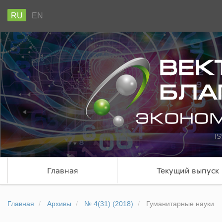
RU
EN
IS
Главная
Текущий выпуск
Главная
Архивы
№ 4(31) (2018)
Гуманитарные науки