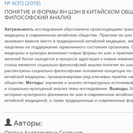
№ 4(31) (2018)
ПОНЯТИЕ И ФОРМЫ ЯН ШЭН В КИТАЙСКОМ ОБЩ
ФИЛОСОФСКИЙ АНАЛИЗ
Актуальность
исследования обусловлена происходящими тран
медицины в современном китайском обществе. Практики ян шэн 
занимают важное место в традиционной китайской медицине, и
нацелены на поддержание гармоничного состояния организма. 
медицины и культуры возникают новые формы ян шэн и практи
жителей Китая находятся в процессе адаптации к новым измен
статьи является социально-философский анализ понятия ян шэн 
рассмотрены социально-философские основания концепции ян ш
китайской медицины, проанализирован ряд ключевых практик «в
обществе.
Методы:
изучение и анализ литературных источнико
и социально-культурный анализ темы исследования.
Выводы.
Б
историко-культурного феномена ян шэн в современном китайско
китайской медициной, а также традиционные и современные фо
Авторы:
Оксана Анатольевна Скальная