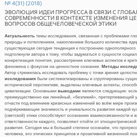
№ 4(31) (2018)
ЭВОЛЮЦИЯ ИДЕИ ПРОГРЕССА В СВЯЗИ С ГЛО
СОВРЕМЕННОСТИ В КОНТЕКСТЕ ИЗМЕНЕНИЯ Ц
ВОПРОСОВ ОБЩЕЧЕЛОВЕЧЕСКОЙ ЭТИКИ
Актуальность
темы исследования, связанная c проблемами гл
природы и потеплением, накоплением большого количества ядерн
существующая сегодня тенденция к построению однополярного
подтолкнули автора к тому, чтобы задуматься о сущности социа
конкретизация понятия, рассмотрение ключевых аспектов и кри
феномена с фокусом на ценностное сознание.
Методы исслед
Автор стремилась исследовать проблему с точки зрения целостн
исследования
были систематизированы и сгруппированы существ
исторической перспективе, выделены ключевые аспекты, спосо
цивилизации. Основными
выводами
являются следующие: если 
преимущественно как линейный, «безликий», претерпевающий ун
отчасти под влиянием кризисных изменений во всём мире прои
подчёркивающие значимость и уникальность развития каждой ку
(светской) этики способствуют осознанию взаимосвязанности и
ответственности каждого, позволяют отойти от этноцентрическо
развития. Сегодня мы в большей степени осознаём, что прогресс
человека, его этических принципов и проактивной жизненной по