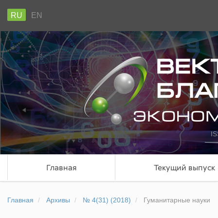
RU
EN
IS
Главная
Текущий выпуск
Главная
Архивы
№ 4(31) (2018)
Гуманитарные науки