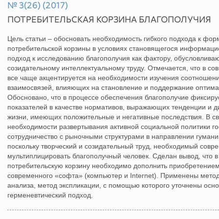
№ 3(26) (2017)
ПОТРЕБИТЕЛЬСКАЯ КОРЗИНА БЛАГОПОЛУЧИЯ
Цель статьи – обосновать необходимость гибкого подхода к ф
потребительской корзины в условиях становящегося информацио
подход к исследованию благополучия как фактору, обусловлива
созидательному интеллектуальному труду. Отмечается, что в с
все чаще акцентируется на необходимости изучения соотношени
взаимосвязей, влияющих на становление и поддержание оптима
Обосновано, что в процессе обеспечения благополучие фиксир
показателей в качестве нормативов, выражающих тенденции и
жизни, имеющих положительные и негативные последствия. В свя
необходимости развертывания активной социальной политики го
сотрудничество с рыночными структурами в направлении гуман
поскольку творческий и созидательный труд, необходимый совр
мультиплицировать благополучный человек. Сделан вывод, что
потребительскую корзину необходимо дополнить приобретением 
современного «софта» (компьютер и Internet). Применены мето
анализа, метод экспликации, с помощью которого уточнены осн
герменевтический подход.