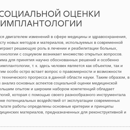
СОЦИАЛЬНОЙ ОЦЕНКИ
 ИМПЛАНТОЛОГИИ
тся двигателем изменений в сфере медицины и здравоохранения,
осту новых методов и материалов, используемых в современной
играют решающую роль в лечении и реабилитации больных,
технологии с социумом возникает множество открытых вопросов.
има для принятия научно обоснованных решений и особенно
мплантологии, т. к. здесь человек является как объектом, так и
этим особо остро встает вопрос о правомерности и возможности
 технического прогресса в данной области науки. Таким образом, в
 анализ основных аспектов социальной оценки медицинской
большим опытом и широким набором компетенций обладает
логий, которая с помощью своего разнообразного инструментала
нке потенциальных воздействий от эксплуатации современных
зультате работы определены основные критерии и принципы
ицинских материалов, предназначенных для реконструктивной и