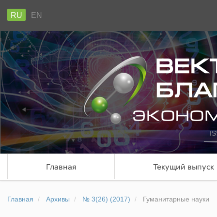
RU
EN
IS
Главная
Текущий выпуск
Главная
Архивы
№ 3(26) (2017)
Гуманитарные науки