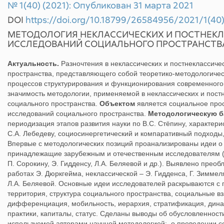
№ 1(40) (2021): Опубликован 31 марта 2021
DOI
https://doi.org/10.18799/26584956/2021/1(40
МЕТОДОЛОГИЯ НЕКЛАССИЧЕСКИХ И ПОСТНЕК
ИССЛЕДОВАНИЙ СОЦИАЛЬНОГО ПРОСТРАНСТВ
Актуальность.
Разночтения в неклассических и постнеклассичес
пространства, представляющего собой теоретико-методологическ
процессов структурирования и функционирования современног
значимость методологии, применяемой в неклассических и пост
социального пространства.
Объектом
является социальное про
исследований социального пространства.
Методологическую б
периодизация этапов развития науки по В.С. Стёпину, характери
С.А. Лебедеву, социосинергетический и компаративный подход
Впервые с методологических позиций проанализированы идеи о
принадлежащие зарубежным и отечественным исследователям (П
П. Сорокину, Э. Гидденсу, Л.А. Беляевой и др.). Выявлено прео
работах Э. Дюркгейма, неклассической – Э. Гидденса, Г. Зиммел
Л.А. Беляевой. Основные идеи исследователей раскрываются с 
территория, структура социального пространства, социальные в
дифференциация, мобильность, иерархия, стратификация, динами
практики, капиталы, статус. Сделаны выводы об обусловленност
используемой авторами научной методологией; о проведении 