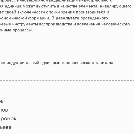
 процесс инновационной модернизации индустриального
ая единица может выступить в качестве элемента, нивелирующего
ет своей включенности с точки зрения производителя и
 экономической формации.
В
результате
проведенного
евые инструменты воспроизводства и вовлечения человеческого
онные процессы.
неоиндустриальный сдвиг, рынок человеческого капитала,
рь
лов
оронок
ьева