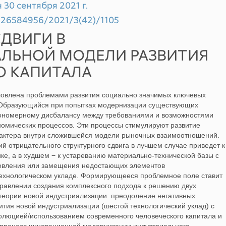
 30 сентября 2021 г.
9/26584956/2021/3(42)/1105
ДВИГИ В
ЛЬНОЙ МОДЕЛИ РАЗВИТИЯ
О КАПИТАЛА
овлена проблемами развития социально значимых ключевых
 Образующийся при попытках модернизации существующих
кономерному дисбалансу между требованиями и возможностями
номических процессов. Эти процессы стимулируют развитие
арактера внутри сложившейся модели рыночных взаимоотношений.
ий отрицательного структурного сдвига в лучшем случае приведет к
е, а в худшем − к устареванию материально-технической базы с
овления или замещения недостающих элементов
технологическом укладе. Формирующееся проблемное поле ставит
равлении создания комплексного подхода к решению двух
теории новой индустриализации: преодоление негативных
вития новой индустриализации (шестой технологический уклад) с
олюцией/использованием современного человеческого капитала и