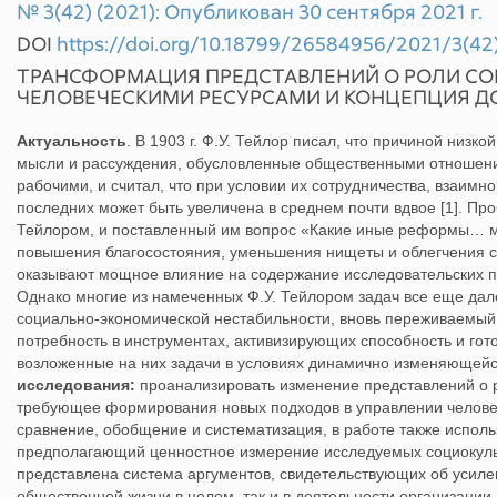
№ 3(42) (2021): Опубликован 30 сентября 2021 г.
DOI
https://doi.org/10.18799/26584956/2021/3(42
ТРАНСФОРМАЦИЯ ПРЕДСТАВЛЕНИЙ О РОЛИ СО
ЧЕЛОВЕЧЕСКИМИ РЕСУРСАМИ И КОНЦЕПЦИЯ Д
Актуальность
. В 1903 г. Ф.У. Тейлор писал, что причиной низк
мысли и рассуждения, обусловленные общественными отношен
рабочими, и считал, что при условии их сотрудничества, взаим
последних может быть увеличена в среднем почти вдвое [1]. Пр
Тейлором, и поставленный им вопрос «Какие иные реформы… мо
повышения благосостояния, уменьшения нищеты и облегчения с
оказывают мощное влияние на содержание исследовательских п
Однако многие из намеченных Ф.У. Тейлором задач все еще дал
социально-экономической нестабильности, вновь переживаемый 
потребность в инструментах, активизирующих способность и гот
возложенные на них задачи в условиях динамично изменяющейс
исследования:
проанализировать изменение представлений о р
требующее формирования новых подходов в управлении челов
сравнение, обобщение и систематизация, в работе также исполь
предполагающий ценностное измерение исследуемых социокул
представлена система аргументов, свидетельствующих об усиле
общественной жизни в целом, так и в деятельности организации 