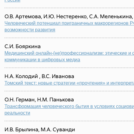
О.B. Артемова, И.Ю. Нестеренко, С.А. Меленькина,
Человеческий потенциал приграничных макрорегионов РФ
возможности развития
С.И. Бояркина
Медицинский онлайн‐(не)профессионализм: этические и 
коммуникации в цифровых медиа
Н.А. Колодий , В.С. Иванова
Томский текст: новые стратегии «прочтения» и интерпре
О.Н. Герман, Н.M. Панькова
Трансформация человеческого бытия в условиях социов
реальности
И.В. Брылина, М.А. Суванди