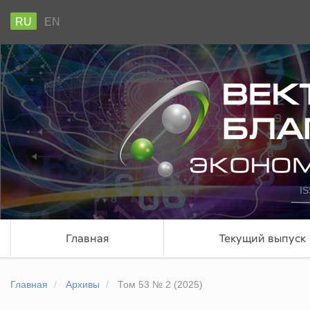
RU
EN
IS
Главная
Текущий выпуск
Главная
Архивы
Том 53 № 2 (2025)