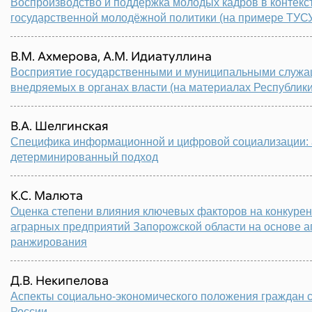
Воспроизводство и поддержка молодых кадров в контекс
государственной молодёжной политики (на примере ТУС
В.M. Ахмерова, А.М. Идиатуллина
Восприятие государственными и муниципальными служа
внедряемых в органах власти (на материалах Республики
В.А. Шелгинская
Специфика информационной и цифровой социализации: 
детерминированный подход
К.С. Малюта
Оценка степени влияния ключевых факторов на конкуре
аграрных предприятий Запорожской области на основе 
ранжирования
Д.В. Некипелова
Аспекты социально‐экономического положения граждан 
России