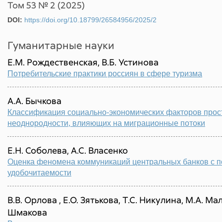
Том 53 № 2 (2025)
DOI:
https://doi.org/10.18799/26584956/2025/2
Гуманитарные науки
Е.М. Рождественская, В.Б. Устинова
Потребительские практики россиян в сфере туризма
А.А. Бычкова
Классификация социально‐экономических факторов прос
неоднородности, влияющих на миграционные потоки
Е.Н. Соболева, А.С. Власенко
Оценка феномена коммуникаций центральных банков с 
удобочитаемости
В.В. Орлова , Е.О. Зятькова, Т.С. Никулина, М.А. Ма
Шмакова