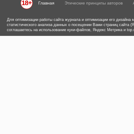
18+
Главная
Этические принципы авторов
Для оптимизации работы сайта журнала и оптимизации его дизайна 
статистического анализа данных о посещении Вами страниц сайта (Ян
соглашаетесь на использование куки-файлов, Яндекс Метрика и top.m