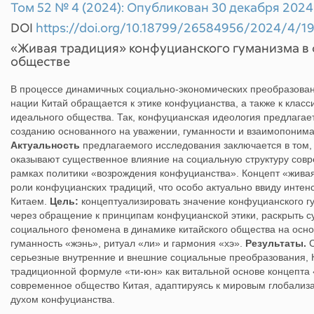
Том 52 № 4 (2024): Опубликован 30 декабря 2024 
DOI
https://doi.org/10.18799/26584956/2024/4/1
«Живая традиция» конфуцианского гуманизма в
обществе
В процессе динамичных социально‐экономических преобразовани
нации Китай обращается к этике конфуцианства, а также к кла
идеального общества. Так, конфуцианская идеология предлагае
созданию основанного на уважении, гуманности и взаимопоним
Актуальность
предлагаемого исследования заключается в том, 
оказывают существенное влияние на социальную структуру совр
рамках политики «возрождения конфуцианства». Концепт «жива
роли конфуцианских традиций, что особо актуально ввиду инте
Китаем.
Цель:
концептуализировать значение конфуцианского г
через обращение к принципам конфуцианской этики, раскрыть 
социального феномена в динамике китайского общества на основ
гуманность «жэнь», ритуал «ли» и гармония «хэ».
Результаты.
С
серьезные внутренние и внешние социальные преобразования, 
традиционной формуле «ти-юн» как витальной основе концепта 
современное общество Китая, адаптируясь к мировым глобализа
духом конфуцианства.