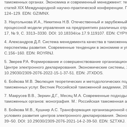
таможенных органах. Экономика и современный менеджмент: тео
статей XIX Международной научно-практической конференции. П
124–129. EDN: GZIMNX.
3. Наугольнова И.А., Никитина Н.В. Отечественный и зарубежны
процессной модели управления на предприятиях различных отра
17, № 9, С. 3313–3330. DOI: 10.18334/ce.17.9.119107. EDN: CYP
4. Александров Д.Л. Система менеджмента качества в таможенн
перспективы развития. Современные тенденции в экономике и уп
С.156−160. EDN: ROYRNJ.
5. Зверев Р.А. Формирование и совершенствование организацио
Центре электронного декларирования. Экономические системы, 20
10.29030/2309-2076-2022-15-1-37-51. EDN: JTXDOS.
6. Бойкова М.В. Эволюция теоретических и методологических п
таможенных услуг. Вестник Российской таможенной академии, 20
7. Макрусев В.В., Зеркин Д.Г., Месяц М.А. Современные подход
таможенных органов: монография. М.: Российская таможенная а
8. Бойкова М.В., Кушнир А.С. Трансформация организационной 
условиях развития центров электронного декларирования. Эконом
39−50. DOI: 10.29030/2309-2076-2021-14-2-39-50. EDN: SZTXKJ.