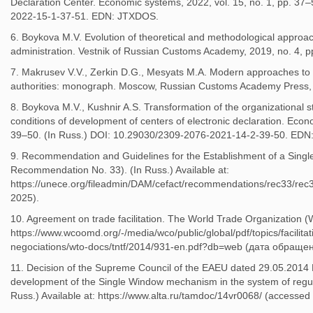
Declaration Center. Economic systems, 2022, vol. 15, no. 1, pp. 37
2022-15-1-37-51. EDN: JTXDOS.
6. Boykova M.V. Evolution of theoretical and methodological approac
administration. Vestnik of Russian Customs Academy, 2019, no. 4, 
7. Makrusev V.V., Zerkin D.G., Mesyats M.A. Modern approaches to 
authorities: monograph. Moscow, Russian Customs Academy Press, 
8. Boykova M.V., Kushnir A.S. Transformation of the organizational st
conditions of development of centers of electronic declaration. Econ
39–50. (In Russ.) DOI: 10.29030/2309-2076-2021-14-2-39-50. EDN
9. Recommendation and Guidelines for the Establishment of a Sing
Recommendation No. 33). (In Russ.) Available at:
https://unece.org/fileadmin/DAM/cefact/recommendations/rec33/rec
2025).
10. Agreement on trade facilitation. The World Trade Organization (
https://www.wcoomd.org/-/media/wco/public/global/pdf/topics/facilitat
negociations/wto-docs/tntf/2014/931-en.pdf?db=web (дата обраще
11. Decision of the Supreme Council of the EAEU dated 29.05.2014 N
development of the Single Window mechanism in the system of regulat
Russ.) Available at: https://www.alta.ru/tamdoc/14vr0068/ (accesse