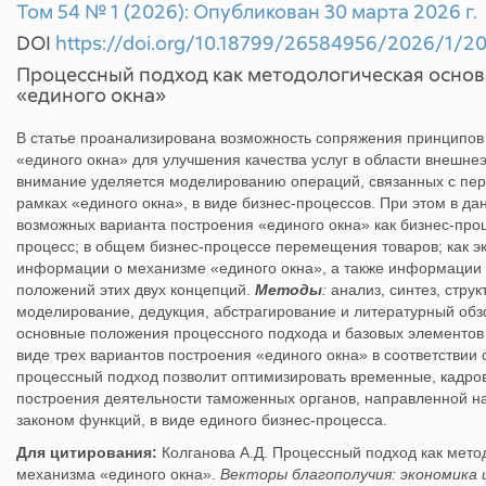
Том 54 № 1 (2026): Опубликован 30 марта 2026 г.
DOI
https://doi.org/10.18799/26584956/2026/1/2
Процессный подход как методологическая основ
«единого окна»
В статье проанализирована возможность сопряжения принципов
«единого окна» для улучшения качества услуг в области внешн
внимание уделяется моделированию операций, связанных с пер
рамках «единого окна», в виде бизнес-процессов. При этом в д
возможных варианта построения «единого окна» как бизнес-проц
процесс; в общем бизнес-процессе перемещения товаров; как э
информации о механизме «единого окна», а также информации 
положений этих двух концепций.
Методы
:
анализ, синтез, стру
моделирование, дедукция, абстрагирование и литературный обз
основные положения процессного подхода и базовых элементов
виде трех вариантов построения «единого окна» в соответстви
процессный подход позволит оптимизировать временные, кадро
построения деятельности таможенных органов, направленной н
законом функций, в виде единого бизнес-процесса.
Для цитирования:
Колганова А.Д. Процессный подход как мето
механизма «единого окна».
Векторы благополучия: экономика 