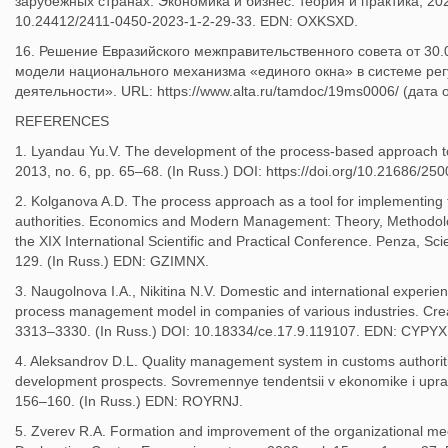
зарубежных странах. Экономика и бизнес: теория и практика, 2023
10.24412/2411-0450-2023-1-2-29-33. EDN: OXKSXD.
16. Решение Евразийского межправительственного совета от 30
модели национального механизма «единого окна» в системе ре
деятельности». URL: https://www.alta.ru/tamdoc/19ms0006/ (дата
REFERENCES
1. Lyandau Yu.V. The development of the process-based approach t
2013, no. 6, pp. 65–68. (In Russ.) DOI: https://doi.org/10.21686/
2. Kolganova A.D. The process approach as a tool for implementin
authorities. Economics and Modern Management: Theory, Methodology,
the XIX International Scientific and Practical Conference. Penza, Sc
129. (In Russ.) EDN: GZIMNX.
3. Naugolnova I.A., Nikitina N.V. Domestic and international experi
process management model in companies of various industries. Creat
3313–3330. (In Russ.) DOI: 10.18334/ce.17.9.119107. EDN: CYPYX
4. Aleksandrov D.L. Quality management system in customs authorit
development prospects. Sovremennye tendentsii v ekonomike i upravl
156–160. (In Russ.) EDN: ROYRNJ.
5. Zverev R.A. Formation and improvement of the organizational mech