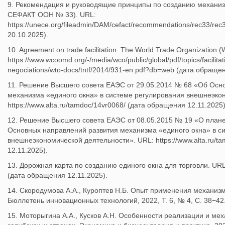
9. Рекомендация и руководящие принципы по созданию механиз
СЕФАКТ ООН № 33). URL:
https://unece.org/fileadmin/DAM/cefact/recommendations/rec33/re
20.10.2025).
10. Agreement on trade facilitation. The World Trade Organization 
https://www.wcoomd.org/-/media/wco/public/global/pdf/topics/facilitat
negociations/wto-docs/tntf/2014/931-en.pdf?db=web (дата обращен
11. Решение Высшего совета ЕАЭС от 29.05.2014 № 68 «Об Осн
механизма «единого окна» в системе регулирования внешнеэко
https://www.alta.ru/tamdoc/14vr0068/ (дата обращения 12.11.2025)
12. Решение Высшего совета ЕАЭС от 08.05.2015 № 19 «О план
Основных направлений развития механизма «единого окна» в с
внешнеэкономической деятельности». URL: https://www.alta.ru/t
12.11.2025).
13. Дорожная карта по созданию единого окна для торговли. URL
(дата обращения 12.11.2025).
14. Скородумова А.А., Куроптев Н.Б. Опыт применения механизм
Бюллетень инновационных технологий, 2022, Т. 6, № 4, С. 38−4
15. Моторыгина А.А., Кусков А.Н. Особенности реализации и мех