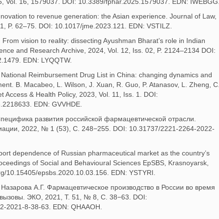
5, Vol. 16, 1579037. DOI: 10.3389/fphar.2025.1579037. EDN: IWEBGG
novation to revenue generation: the Asian experience. Journal of Law,
. S1, P. 62–75. DOI: 10.1017/jme.2023.121. EDN: VSTILZ.
From vision to reality: dissecting Ayushman Bharat’s role in Indian
cience and Research Archive, 2024, Vol. 12, Iss. 02, P. 2124–2134 DOI:
12.2.1479. EDN: LYQQTW.
e National Reimbursement Drug List in China: changing dynamics and
ment. B. Macabeo, L. Wilson, J. Xuan, R. Guo, P. Atanasov, L. Zheng, C
 Access & Health Policy, 2023, Vol. 11, Iss. 1. DOI:
23.2218633. EDN: GVVHDE.
 Специфика развития российской фармацевтической отрасли.
ции, 2022, № 1 (53), С. 248−255. DOI: 10.31737/2221-2264-2022-
port dependence of Russian pharmaceutical market as the country’s
roceedings of Social and Behavioural Sciences EpSBS, Krasnoyarsk,
.org/10.15405/epsbs.2020.10.03.156. EDN: YSTYRI.
, Назарова А.Г. Фармацевтическое производство в России во время
зовы. ЭКО, 2021, T. 51, № 8, С. 38−63. DOI:
652-2021-8-38-63. EDN: QHAAOH.