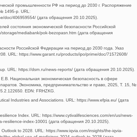
ической промышленности РФ на период до 2030 г. Распоряжение
 № 1495-р. URL:
rime/doc/406959554/ (дата обращения 20.10.2025).
елей состояния экономической безопасности Российской
.ru/storage/mediabank/pok-bezopasn.htm (дата обращения
асности Российской Федерации на период до 2030 года. Указ
8. URL: https://www.garant.ru/products/ipo/prime/doc/71572608/
p. URL: https://dsm.ru/news-reports/ (дата обращения 20.10.2025).
ая Е.В. Национальная экономическая безопасность в сфере
аратов. Экономика, предпринимательство и право, 2025, Т. 15, №
.15.2.122650. EDN: FRHZKG.
ical Industries and Associations. URL: https://www.efpia.eu/ (дата
silience Index. URL: https://www.cytivalifesciences.com/en/us/news-
a-resilience-index-10001 (дата обращения 20.10.2025).
Outlook to 2028. URL: https://www.iqvia.com/insights/the-iqvia-
orts/the-global-use-of-medicines-2024-outlook-to-2028 (дата