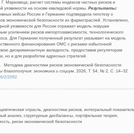
Г. Марковица; расчет системы индексов частных рисков и
ой уязвимости на основе евклидовой нормы.
Результаты:
ивных кейсах России и Германии подтвердила гипотезу о
ков экономической безопасности их фармотраслей. Установлено,
урной уязвимости для России отражает модель ловушки
мным усилением рисков импортозависимости, технологического
коса. Для Германии полученный результат указывает на модель
арственного финансирования ОМС с рисками избыточной
свою дискриминантную валидность, предоставив регуляторам
и, но и для разработки адресных стратегий.
. Методика диагностики рисков экономической безопасности
 благополучия: экономика и социум
, 2026, Т. 54, № 2, С. 14–32
26/2/2092
евтическая отрасль, диагностика рисков, интегральный показател
ный анализ, структурные дисбалансы, портфельная теория,
ость, риски экономической безопасности