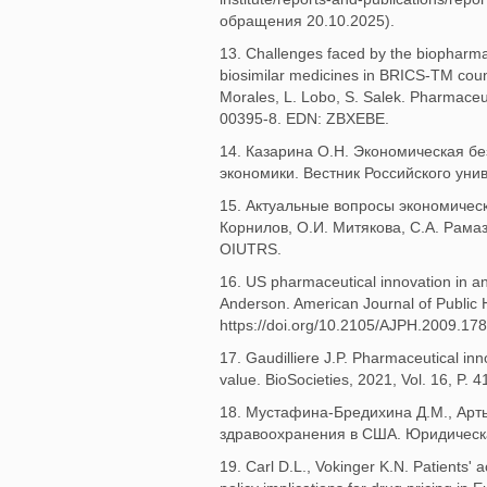
обращения 20.10.2025).
13. Challenges faced by the biopharmac
biosimilar medicines in BRICS-TM count
Morales, L. Lobo, S. Salek. Pharmaceu
00395-8. EDN: ZBXEBE.
14. Казарина О.Н. Экономическая б
экономики. Вестник Российского уни
15. Актуальные вопросы экономическ
Корнилов, О.И. Митякова, С.А. Рама
OIUTRS.
16. US pharmaceutical innovation in an
Anderson. American Journal of Public 
https://doi.org/10.2105/AJPH.2009.17
17. Gaudilliere J.P. Pharmaceutical inno
value. BioSocieties, 2021, Vol. 16, 
18. Мустафина-Бредихина Д.М., Арт
здравоохранения в США. Юридическа
19. Carl D.L., Vokinger K.N. Patients' 