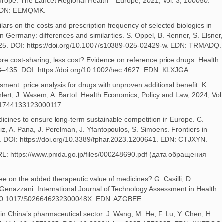
n Europe. The Lancet Regional Health – Europe, 2021, Vol. 3, 100050.
 EDN: EEMQMK.
milars on the costs and prescription frequency of selected biologics in
in Germany: differences and similarities. S. Oppel, B. Renner, S. Elsner
 2025. DOI: https://doi.org/10.1007/s10389-025-02429-w. EDN: TRMADQ.
ore cost-sharing, less cost? Evidence on reference price drugs. Health
413–435. DOI: https://doi.org/10.1002/hec.4627. EDN: KLXJGA.
ment: price analysis for drugs with unproven additional benefit. K.
hlert, J. Wasem, A. Bartol. Health Economics, Policy and Law, 2024, Vol
/S1744133123000117.
icines to ensure long-term sustainable competition in Europe. C.
iz, A. Pana, J. Perelman, J. Yfantopoulos, S. Simoens. Frontiers in
. DOI: https://doi.org/10.3389/fphar.2023.1200641. EDN: CTJXYN.
RL: https://www.pmda.go.jp/files/000248690.pdf (дата обращения
e on the added therapeutic value of medicines? G. Casilli, D.
. Genazzani. International Journal of Technology Assessment in Health
OI: 10.1017/S026646232300048X. EDN: AZGBEE.
 in China’s pharmaceutical sector. J. Wang, M. He, F. Lu, Y. Chen, H.