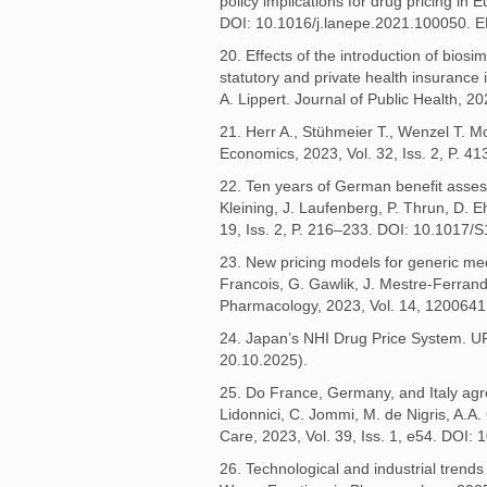
policy implications for drug pricing i
DOI: 10.1016/j.lanepe.2021.100050.
20. Effects of the introduction of biosi
statutory and private health insurance 
A. Lippert. Journal of Public Health,
21. Herr A., Stühmeier T., Wenzel T. M
Economics, 2023, Vol. 32, Iss. 2, P. 
22. Ten years of German benefit assess
Kleining, J. Laufenberg, P. Thrun, D. E
19, Iss. 2, P. 216–233. DOI: 10.1017
23. New pricing models for generic med
Francois, G. Gawlik, J. Mestre-Ferrand
Pharmacology, 2023, Vol. 14, 1200641
24. Japan’s NHI Drug Price System. U
20.10.2025).
25. Do France, Germany, and Italy agre
Lidonnici, C. Jommi, M. de Nigris, A.A
Care, 2023, Vol. 39, Iss. 1, e54. D
26. Technological and industrial trends