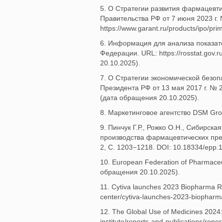
5. О Стратегии развития фармацевт
Правительства РФ от 7 июня 2023 г.
https://www.garant.ru/products/ipo/p
6. Информация для анализа показат
Федерации. URL: https://rosstat.gov
20.10.2025).
7. О Стратегии экономической безоп
Президента РФ от 13 мая 2017 г. № 20
(дата обращения 20.10.2025).
8. Маркетинговое агентство DSM Grou
9. Пинчук Г.Р., Рожко О.Н., Сибирск
производства фармацевтических преп
2, С. 1203−1218. DOI: 10.18334/epp
10. European Federation of Pharmaceut
обращения 20.10.2025).
11. Cytiva launches 2023 Biopharma Re
center/cytiva-launches-2023-biopharm
12. The Global Use of Medicines 2024: 
institute/reports-and-publications/rep