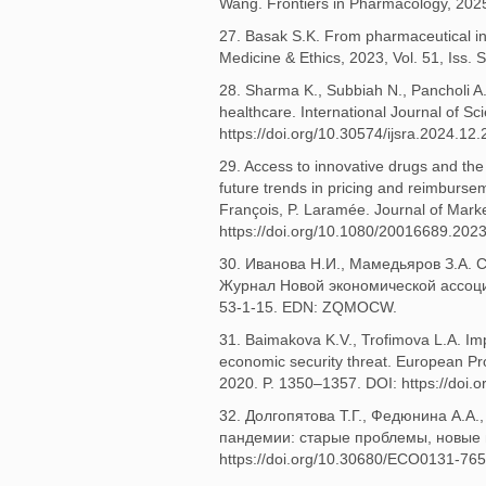
Wang. Frontiers in Pharmacology, 202
27. Basak S.K. From pharmaceutical in
Medicine & Ethics, 2023, Vol. 51, Iss
28. Sharma K., Subbiah N., Pancholi A. 
healthcare. International Journal of S
https://doi.org/10.30574/ijsra.2024.
29. Access to innovative drugs and th
future trends in pricing and reimburse
François, P. Laramée. Journal of Market
https://doi.org/10.1080/20016689.20
30. Иванова Н.И., Мамедьяров З.А.
Журнал Новой экономической ассоциа
53-1-15. EDN: ZQMOCW.
31. Baimakova K.V., Trofimova L.A. Im
economic security threat. European P
2020. P. 1350–1357. DOI: https://doi
32. Долгопятова Т.Г., Федюнина А.А.
пандемии: старые проблемы, новые вы
https://doi.org/10.30680/ECO0131-7