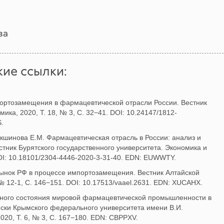
ва
ие ссылки:
портозамещения в фармацевтической отрасли России. Вестник
ика, 2020, Т. 18, № 3, С. 32−41. DOI: 10.24147/1812-
.
хакшинова Е.М. Фармацевтическая отрасль в России: анализ и
стник Бурятского государственного университета. Экономика и
OI: 10.18101/2304-4446-2020-3-31-40. EDN: EUWWTY.
рынок РФ в процессе импортозамещения. Вестник Алтайской
№ 12-1, C. 146−151. DOI: 10.17513/vaael.2631. EDN: XUCAHX.
нного состояния мировой фармацевтической промышленности в
иски Крымского федерального университета имени В.И.
020, Т. 6, № 3, С. 167−180. EDN: CBPPXV.