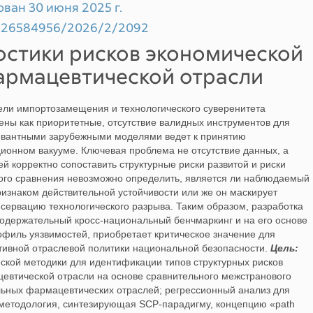
ован 30 июня 2025 г.
99/26584956/2026/2/2092
остики рисков экономической
армацевтической отрасли
цели импортозамещения и технологического суверенитета
ны как приоритетные, отсутствие валидных инструментов для
левантными зарубежными моделями ведет к принятию
ионном вакууме. Ключевая проблема не отсутствие данных, а
й корректно сопоставить структурные риски развитой и риски
ого сравнения невозможно определить, является ли наблюдаемый
ризнаком действительной устойчивости или же он маскирует
сервацию технологического разрыва. Таким образом, разработка
одержательный кросс-национальный бенчмаркинг и на его основе
офиль уязвимостей, приобретает критическое значение для
ивной отраслевой политики национальной безопасности.
Цель:
ской методики для идентификации типов структурных рисков
евтической отрасли на основе сравнительного межстранового
ьных фармацевтических отраслей; регрессионный анализ для
методология, синтезирующая SCP-парадигму, концепцию «path