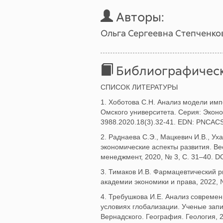
Авторы:
Ольга Сергеевна Степченко
Библиографическ
СПИСОК ЛИТЕРАТУРЫ
1. Хоботова С.Н. Анализ модели им
Омского университета. Серия: Эконом
3988.2020.18(3).32-41. EDN: PNCACS
2. Раднаева С.Э., Мацкевич И.В., У
экономические аспекты развития. Ве
менеджмент, 2020, № 3, С. 31–40. D
3. Тимаков И.В. Фармацевтический 
академии экономики и права, 2022, 
4. Требушкова И.Е. Анализ совреме
условиях глобализации. Ученые зап
Вернадского. География. Геология, 2