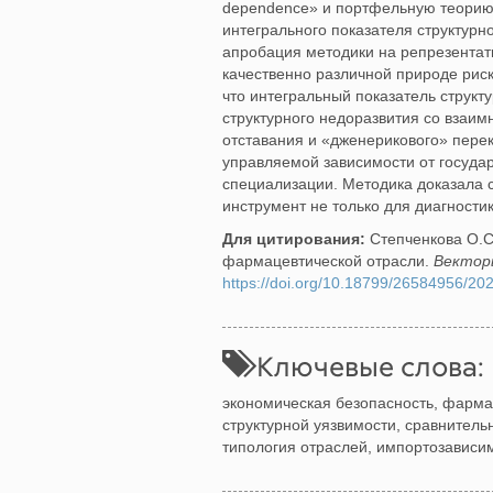
dependence» и портфельную теорию 
интегрального показателя структурн
апробация методики на репрезентат
качественно различной природе рис
что интегральный показатель структ
структурного недоразвития со взаи
отставания и «дженерикового» пере
управляемой зависимости от госуд
специализации. Методика доказала 
инструмент не только для диагностик
Для цитирования:
Степченкова О.С
фармацевтической отрасли.
Векторы
https://doi.org/10.18799/26584956/20
Ключевые слова:
экономическая безопасность, фармац
структурной уязвимости, сравнитель
типология отраслей, импортозависим