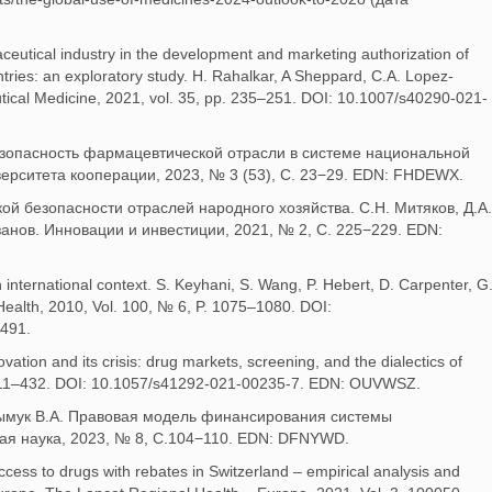
eutical industry in the development and marketing authorization of
ries: an exploratory study. H. Rahalkar, A Sheppard, C.A. Lopez-
tical Medicine, 2021, vol. 35, pp. 235–251. DOI: 10.1007/s40290-021-
езопасность фармацевтической отрасли в системе национальной
верситета кооперации, 2023, № 3 (53), С. 23−29. EDN: FHDEWX.
ой безопасности отраслей народного хозяйства. С.Н. Митяков, Д.А.
занов. Инновации и инвестиции, 2021, № 2, С. 225−229. EDN:
 international context. S. Keyhani, S. Wang, P. Hebert, D. Carpenter, G
Health, 2010, Vol. 100, № 6, P. 1075–1080. DOI:
8491.
vation and its crisis: drug markets, screening, and the dialectics of
P. 411–432. DOI: 10.1057/s41292-021-00235-7. EDN: OUVWSZ.
ымук В.А. Правовая модель финансирования системы
я наука, 2023, № 8, С.104−110. EDN: DFNYWD.
access to drugs with rebates in Switzerland – empirical analysis and