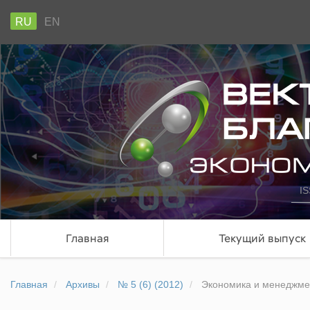
RU
EN
IS
Главная
Текущий выпуск
Главная
Архивы
№ 5 (6) (2012)
Экономика и менеджме