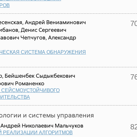
РОВ
есенская, Андрей Вениаминович
7
ибанов, Денис Сергеевич
авович Чепчугов, Александр
ИЧЕСКАЯ СИСТЕМА ОБНАРУЖЕНИЯ
, Бейшенбек Сыдыкбекович
7
рович Романенко
 СЕЙСМОУСТОЙЧИВОГО
ОИТЕЛЬСТВА
логии и системы управления
 Андрей Николаевич Мальчуков
8
Й РЕАЛИЗАЦИИ АЛГОРИТМОВ