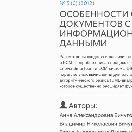
№ 5 (6) (2012)
ОСОБЕННОСТИ 
ДОКУМЕНТОВ С
ИНФОРМАЦИОН
ДАННЫМИ
Рассмотрены сходства и различия 
и ECM. Подробно описан процесс со
Enovia SmarTeam и ECM-системы DI
параллельных вычислений для расп
алгоритмического базиса (UML-диаг
которое существенно расширяет фу
Авторы:
Анна Александровна Вичуг
Владимир Николаевич Вичу