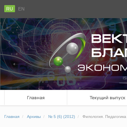
RU
EN
IS
Главная
Текущий выпуск
Главная
Архивы
№ 5 (6) (2012)
Филология. Педагогика