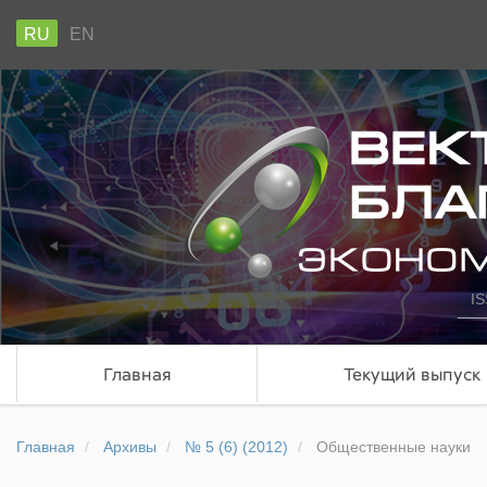
RU
EN
IS
Главная
Текущий выпуск
Главная
Архивы
№ 5 (6) (2012)
Общественные науки